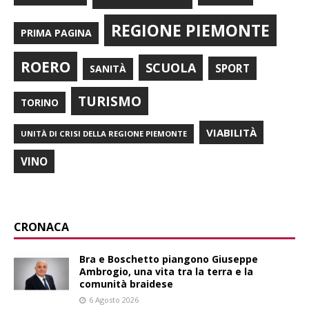
REGIONE PIEMONTE
PRIMA PAGINA
ROERO
SCUOLA
SPORT
SANITÀ
TURISMO
TORINO
VIABILITÀ
UNITÀ DI CRISI DELLA REGIONE PIEMONTE
VINO
CRONACA
Bra e Boschetto piangono Giuseppe
Ambrogio, una vita tra la terra e la
comunità braidese
6 Agosto 2026