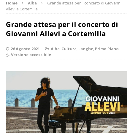
Home
Alba
Grande attesa per il concerto di Giovanni
Allevi a Cortemilia
Grande attesa per il concerto di
Giovanni Allevi a Cortemilia
26 Agosto 2021
Alba
,
Cultura
,
Langhe
,
Primo Piano
Versione accessibile