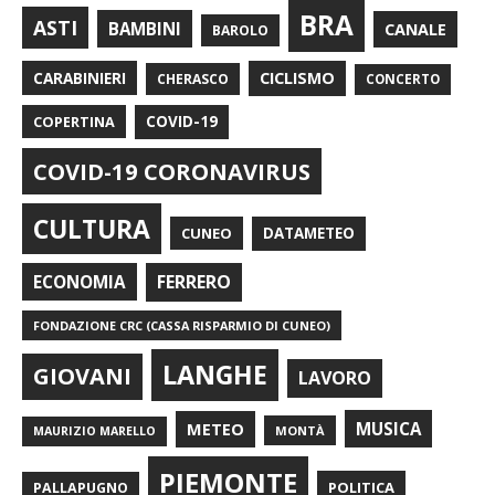
BRA
ASTI
BAMBINI
CANALE
BAROLO
CARABINIERI
CICLISMO
CHERASCO
CONCERTO
COPERTINA
COVID-19
COVID-19 CORONAVIRUS
CULTURA
CUNEO
DATAMETEO
FERRERO
ECONOMIA
FONDAZIONE CRC (CASSA RISPARMIO DI CUNEO)
LANGHE
GIOVANI
LAVORO
METEO
MUSICA
MONTÀ
MAURIZIO MARELLO
PIEMONTE
POLITICA
PALLAPUGNO