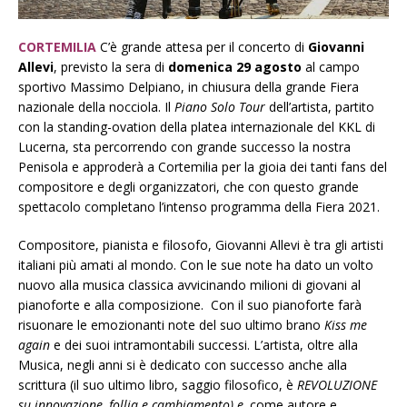
CORTEMILIA
C’è grande attesa per il concerto di
Giovanni
Allevi
, previsto la sera di
domenica 29 agosto
al campo
sportivo Massimo Delpiano, in chiusura della grande Fiera
nazionale della nocciola. Il
Piano Solo Tour
dell’artista, partito
con la standing-ovation della platea internazionale del KKL di
Lucerna, sta percorrendo con grande successo la nostra
Penisola e approderà a Cortemilia per la gioia dei tanti fans del
compositore e degli organizzatori, che con questo grande
spettacolo completano l’intenso programma della Fiera 2021.
Compositore, pianista e filosofo, Giovanni Allevi è tra gli artisti
italiani più amati al mondo. Con le sue note ha dato un volto
nuovo alla musica classica avvicinando milioni di giovani al
pianoforte e alla composizione. Con il suo pianoforte farà
risuonare le emozionanti note del suo ultimo brano
Kiss me
again
e dei suoi intramontabili successi. L’artista, oltre alla
Musica, negli anni si è dedicato con successo anche alla
scrittura (il suo ultimo libro, saggio filosofico, è
REVOLUZIONE
su innovazione, follia e cambiamento) e,
come autore e