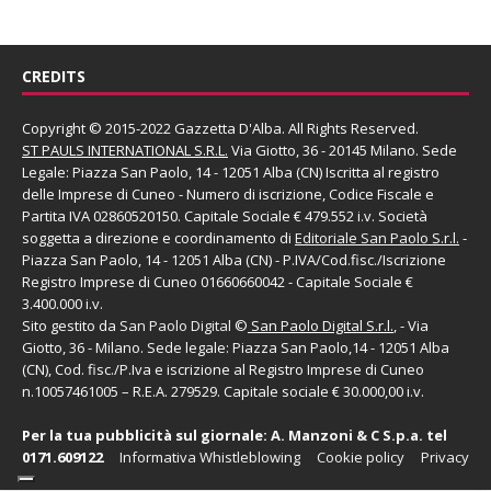
CREDITS
Copyright © 2015-2022 Gazzetta D'Alba. All Rights Reserved.
ST PAULS INTERNATIONAL S.R.L.
Via Giotto, 36 - 20145 Milano. Sede
Legale: Piazza San Paolo, 14 - 12051 Alba (CN) Iscritta al registro
delle Imprese di Cuneo - Numero di iscrizione, Codice Fiscale e
Partita IVA 02860520150. Capitale Sociale € 479.552 i.v. Società
soggetta a direzione e coordinamento di
Editoriale San Paolo
S.r.l.
-
Piazza San Paolo, 14 - 12051 Alba (CN) - P.IVA/Cod.fisc./Iscrizione
Registro Imprese di Cuneo 01660660042 - Capitale Sociale €
3.400.000 i.v.
Sito gestito da
San Paolo Digital
©
San Paolo Digital S.r.l.
, - Via
Giotto, 36 - Milano. Sede legale: Piazza San Paolo,14 - 12051 Alba
(CN), Cod. fisc./P.Iva e iscrizione al Registro Imprese di Cuneo
n.10057461005 – R.E.A. 279529. Capitale sociale € 30.000,00 i.v.
Per la tua pubblicità sul giornale:
A. Manzoni & C S.p.a.
tel
0171.609122
Informativa Whistleblowing
Cookie policy
Privacy