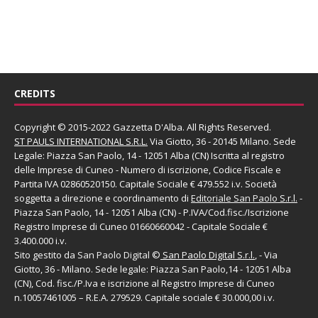
CREDITS
Copyright © 2015-2022 Gazzetta D'Alba. All Rights Reserved.
ST PAULS INTERNATIONAL S.R.L.
Via Giotto, 36 - 20145 Milano. Sede
Legale: Piazza San Paolo, 14 - 12051 Alba (CN) Iscritta al registro
delle Imprese di Cuneo - Numero di iscrizione, Codice Fiscale e
Partita IVA 02860520150. Capitale Sociale € 479.552 i.v. Società
soggetta a direzione e coordinamento di
Editoriale San Paolo
S.r.l.
-
Piazza San Paolo, 14 - 12051 Alba (CN) - P.IVA/Cod.fisc./Iscrizione
Registro Imprese di Cuneo 01660660042 - Capitale Sociale €
3.400.000 i.v.
Sito gestito da
San Paolo Digital
©
San Paolo Digital S.r.l.
, - Via
Giotto, 36 - Milano. Sede legale: Piazza San Paolo,14 - 12051 Alba
(CN), Cod. fisc./P.Iva e iscrizione al Registro Imprese di Cuneo
n.10057461005 – R.E.A. 279529. Capitale sociale € 30.000,00 i.v.