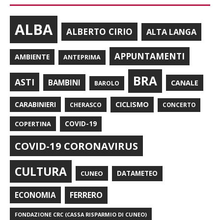
ALBA
ALBERTO CIRIO
ALTA LANGA
APPUNTAMENTI
AMBIENTE
ANTEPRIMA
BRA
ASTI
BAMBINI
CANALE
BAROLO
CARABINIERI
CICLISMO
CHERASCO
CONCERTO
COPERTINA
COVID-19
COVID-19 CORONAVIRUS
CULTURA
CUNEO
DATAMETEO
FERRERO
ECONOMIA
FONDAZIONE CRC (CASSA RISPARMIO DI CUNEO)