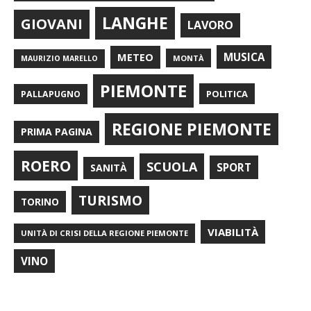
LANGHE
GIOVANI
LAVORO
METEO
MUSICA
MONTÀ
MAURIZIO MARELLO
PIEMONTE
POLITICA
PALLAPUGNO
REGIONE PIEMONTE
PRIMA PAGINA
ROERO
SCUOLA
SPORT
SANITÀ
TURISMO
TORINO
VIABILITÀ
UNITÀ DI CRISI DELLA REGIONE PIEMONTE
VINO