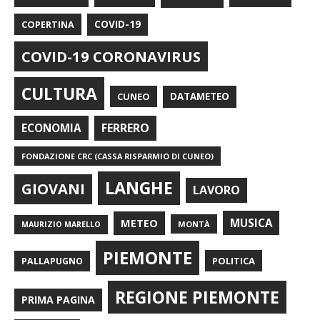
COPERTINA
COVID-19
COVID-19 CORONAVIRUS
CULTURA
CUNEO
DATAMETEO
FERRERO
ECONOMIA
FONDAZIONE CRC (CASSA RISPARMIO DI CUNEO)
LANGHE
GIOVANI
LAVORO
METEO
MUSICA
MONTÀ
MAURIZIO MARELLO
PIEMONTE
POLITICA
PALLAPUGNO
REGIONE PIEMONTE
PRIMA PAGINA