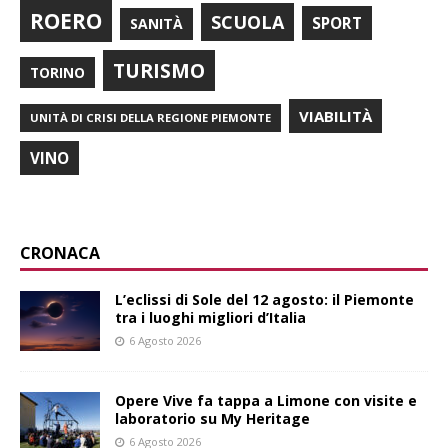
ROERO
SCUOLA
SPORT
SANITÀ
TURISMO
TORINO
VIABILITÀ
UNITÀ DI CRISI DELLA REGIONE PIEMONTE
VINO
CRONACA
L’eclissi di Sole del 12 agosto: il Piemonte
tra i luoghi migliori d’Italia
6 Agosto 2026
Opere Vive fa tappa a Limone con visite e
laboratorio su My Heritage
6 Agosto 2026