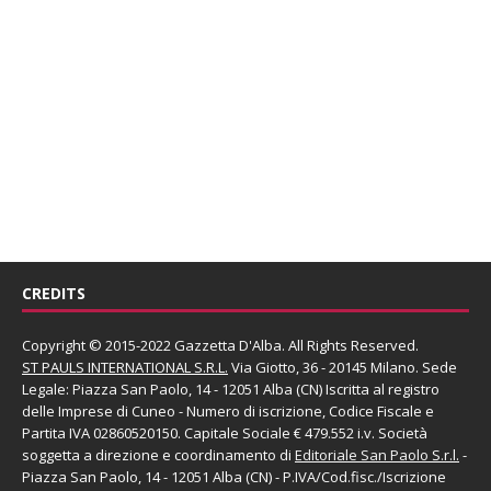
CREDITS
Copyright © 2015-2022 Gazzetta D'Alba. All Rights Reserved.
ST PAULS INTERNATIONAL S.R.L.
Via Giotto, 36 - 20145 Milano. Sede
Legale: Piazza San Paolo, 14 - 12051 Alba (CN) Iscritta al registro
delle Imprese di Cuneo - Numero di iscrizione, Codice Fiscale e
Partita IVA 02860520150. Capitale Sociale € 479.552 i.v. Società
soggetta a direzione e coordinamento di
Editoriale San Paolo
S.r.l.
-
Piazza San Paolo, 14 - 12051 Alba (CN) - P.IVA/Cod.fisc./Iscrizione