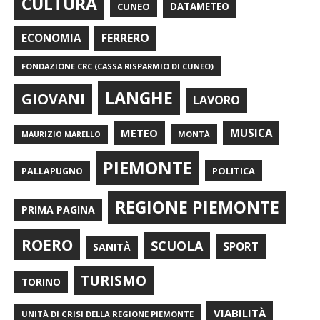
CULTURA
CUNEO
DATAMETEO
FERRERO
ECONOMIA
FONDAZIONE CRC (CASSA RISPARMIO DI CUNEO)
LANGHE
GIOVANI
LAVORO
METEO
MUSICA
MONTÀ
MAURIZIO MARELLO
PIEMONTE
POLITICA
PALLAPUGNO
REGIONE PIEMONTE
PRIMA PAGINA
ROERO
SCUOLA
SPORT
SANITÀ
TURISMO
TORINO
VIABILITÀ
UNITÀ DI CRISI DELLA REGIONE PIEMONTE