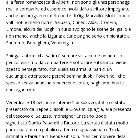
alla farsa romanzesca di Aliberti, non sono gli unici personaggi
reali a comparire ed essere coinvolti dallo scrittore impegnato
anche nei programmi della notte di Gigi Marzullo. Molti sono i
volti noti e meno noti di Saluzzo, Cuneo, Alba, Dronero,
Limone, alcuni dei luoghi in cui si svolgono le scene del giallo e
non manca anche la Liguria: alcune pagine sono ambientate a
Sanremo, Bordighera, Ventimiglia.
Spiega l’autore: «La satira è sempre vista come un nemico
pericolosissimo da combattere e soffocare e il satirico viene
spesso perseguitato, con qualsiasi arma, al pari di un
qualunque attentatore perché semina dubbi. Poveri noi, che
spesso senza neanche rendercene conto, paghiamo brutte
conseguenze».
Venerdì alle 18 nel locale Interno 2 di Saluzzo, il libro è stato
presentato da Beppe Ghisolfi e Giovanni Quaglia, alla presenza
del vescovo di Saluzzo, monsignor Cristiano Bodo, il
vignettista Danilo Paparelli e l’autore. La serata è stata molto
partecipata da un pubblico attento e appassionato. Tra la
simpatia e l’arguzia di Beppe Ghisolfi, gran cerimoniere della