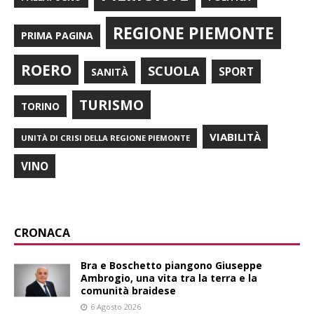
REGIONE PIEMONTE
PRIMA PAGINA
ROERO
SCUOLA
SPORT
SANITÀ
TURISMO
TORINO
VIABILITÀ
UNITÀ DI CRISI DELLA REGIONE PIEMONTE
VINO
CRONACA
Bra e Boschetto piangono Giuseppe
Ambrogio, una vita tra la terra e la
comunità braidese
6 Agosto 2026