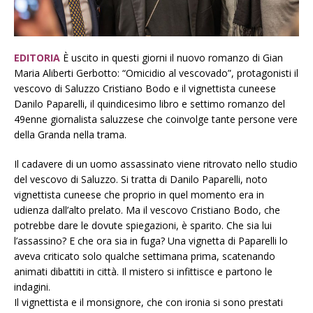
EDITORIA
È uscito in questi giorni il nuovo romanzo di Gian
Maria Aliberti Gerbotto: “Omicidio al vescovado”, protagonisti il
vescovo di Saluzzo Cristiano Bodo e il vignettista cuneese
Danilo Paparelli, il quindicesimo libro e settimo romanzo del
49enne giornalista saluzzese che coinvolge tante persone vere
della Granda nella trama.
Il cadavere di un uomo assassinato viene ritrovato nello studio
del vescovo di Saluzzo. Si tratta di Danilo Paparelli, noto
vignettista cuneese che proprio in quel momento era in
udienza dall’alto prelato. Ma il vescovo Cristiano Bodo, che
potrebbe dare le dovute spiegazioni, è sparito. Che sia lui
l’assassino? E che ora sia in fuga? Una vignetta di Paparelli lo
aveva criticato solo qualche settimana prima, scatenando
animati dibattiti in città. Il mistero si infittisce e partono le
indagini.
Il vignettista e il monsignore, che con ironia si sono prestati