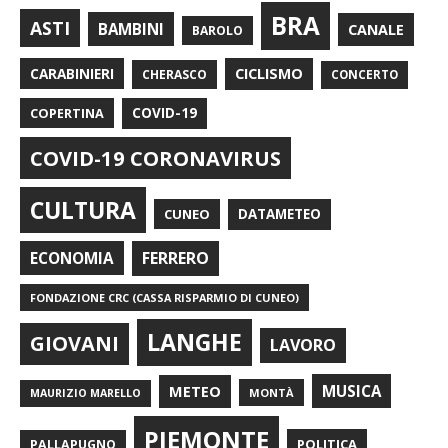
BRA
ASTI
BAMBINI
CANALE
BAROLO
CARABINIERI
CICLISMO
CHERASCO
CONCERTO
COPERTINA
COVID-19
COVID-19 CORONAVIRUS
CULTURA
CUNEO
DATAMETEO
FERRERO
ECONOMIA
FONDAZIONE CRC (CASSA RISPARMIO DI CUNEO)
LANGHE
GIOVANI
LAVORO
METEO
MUSICA
MONTÀ
MAURIZIO MARELLO
PIEMONTE
POLITICA
PALLAPUGNO