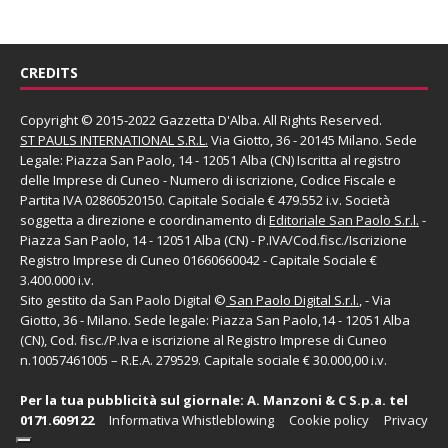
CREDITS
Copyright © 2015-2022 Gazzetta D'Alba. All Rights Reserved.
ST PAULS INTERNATIONAL S.R.L.
Via Giotto, 36 - 20145 Milano. Sede
Legale: Piazza San Paolo, 14 - 12051 Alba (CN) Iscritta al registro
delle Imprese di Cuneo - Numero di iscrizione, Codice Fiscale e
Partita IVA 02860520150. Capitale Sociale € 479.552 i.v. Società
soggetta a direzione e coordinamento di
Editoriale San Paolo
S.r.l.
-
Piazza San Paolo, 14 - 12051 Alba (CN) - P.IVA/Cod.fisc./Iscrizione
Registro Imprese di Cuneo 01660660042 - Capitale Sociale €
3.400.000 i.v.
Sito gestito da
San Paolo Digital
©
San Paolo Digital S.r.l.
, - Via
Giotto, 36 - Milano. Sede legale: Piazza San Paolo,14 - 12051 Alba
(CN), Cod. fisc./P.Iva e iscrizione al Registro Imprese di Cuneo
n.10057461005 – R.E.A. 279529. Capitale sociale € 30.000,00 i.v.
Per la tua pubblicità sul giornale:
A. Manzoni & C S.p.a.
tel
0171.609122
Informativa Whistleblowing
Cookie policy
Privacy