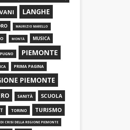
LANGHE
VANI
ORO
MAURIZIO MARELLO
EO
MUSICA
MONTÀ
PIEMONTE
APUGNO
PRIMA PAGINA
ICA
GIONE PIEMONTE
ERO
SCUOLA
SANITÀ
TURISMO
RT
TORINO
DI CRISI DELLA REGIONE PIEMONTE