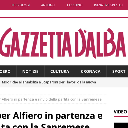
NECROLOGI
ANNUNCI
TACCUINO
INIZIATIVE SPECIALI
OERO
NOTIZIE
CULTURA
CRONACA
SPORT
]
Modifiche alla viabilità a Scaparoni per i lavori della nuova
A
 Alfiero in partenza e rinvio della partita con la Sanremese
]
ITINERARI / Trenta chilometri su due ruote lungo il Belbo
VIDEO
er Alfiero in partenza e
]
Cuneo, stretta della Polizia: controlli, denunce e lotta al
tita con la Sanremese