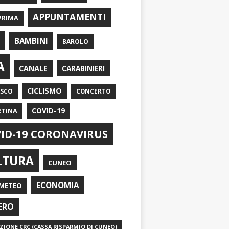
APPUNTAMENTI
PRIMA
I
BAMBINI
BAROLO
A
CANALE
CARABINIERI
CICLISMO
ASCO
CONCERTO
RTINA
COVID-19
ID-19 CORONAVIRUS
LTURA
CUNEO
ECONOMIA
METEO
ERO
IONE CRC (CASSA RISPARMIO DI CUNEO)