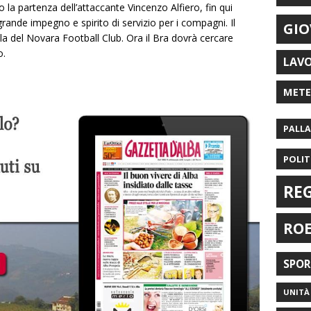
o la partenza dell’attaccante Vincenzo Alfiero, fin qui
rande impegno e spirito di servizio per i compagni. Il
GIO
la del Novara Football Club. Ora il Bra dovrà cercare
o.
LAV
MET
PALL
POLIT
RE
RO
SPO
UNITÀ 