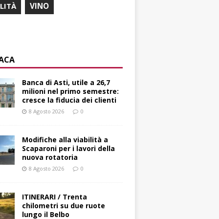
ILITÀ
VINO
ACA
Banca di Asti, utile a 26,7
milioni nel primo semestre:
cresce la fiducia dei clienti
8 Agosto 2026
0
Modifiche alla viabilità a
Scaparoni per i lavori della
nuova rotatoria
8 Agosto 2026
0
ITINERARI / Trenta
chilometri su due ruote
lungo il Belbo