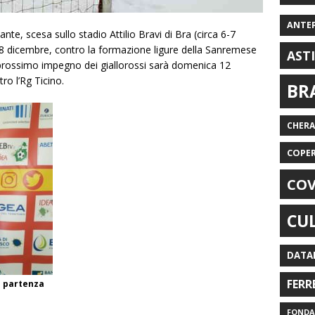
ANTE
te, scesa sullo stadio Attilio Bravi di Bra (circa 6-7
edì 8 dicembre, contro la formazione ligure della Sanremese
AST
Il prossimo impegno dei giallorossi sarà domenica 12
ro l’Rg Ticino.
BR
CHER
COPE
COV
CU
DATA
FERR
n partenza
FONDAZ