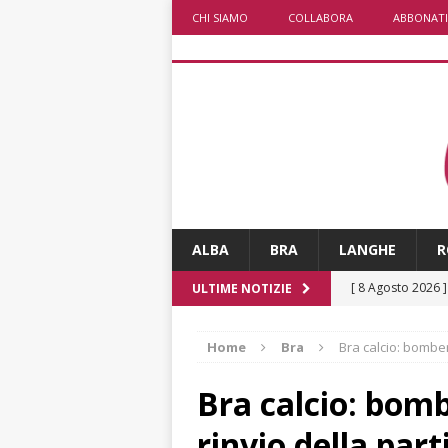
CHI SIAMO
COLLABORA
ABBONATI
ALBA
BRA
LANGHE
R
[ 8 Agosto 2026 
ULTIME NOTIZIE
rotatoria
ALB
Home
Bra
Bra calcio: bomber
[ 8 Agosto 2026 
LANGHE
Bra calcio: bomb
[ 8 Agosto 2026 
rinvio della par