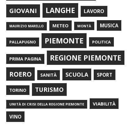
LANGHE
GIOVANI
LAVORO
METEO
MUSICA
MONTÀ
MAURIZIO MARELLO
PIEMONTE
POLITICA
PALLAPUGNO
REGIONE PIEMONTE
PRIMA PAGINA
ROERO
SCUOLA
SPORT
SANITÀ
TURISMO
TORINO
VIABILITÀ
UNITÀ DI CRISI DELLA REGIONE PIEMONTE
VINO