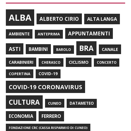
ALBA
ALBERTO CIRIO
ALTA LANGA
APPUNTAMENTI
AMBIENTE
ANTEPRIMA
BRA
ASTI
BAMBINI
CANALE
BAROLO
CARABINIERI
CICLISMO
CHERASCO
CONCERTO
COPERTINA
COVID-19
COVID-19 CORONAVIRUS
CULTURA
CUNEO
DATAMETEO
FERRERO
ECONOMIA
FONDAZIONE CRC (CASSA RISPARMIO DI CUNEO)