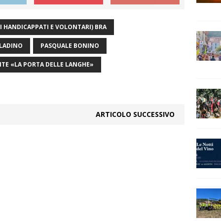
I HANDICAPPATI E VOLONTARI) BRA
LADINO
PASQUALE BONINO
TE «LA PORTA DELLE LANGHE»
ARTICOLO SUCCESSIVO