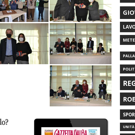
GIO
LAV
MET
PALL
POLIT
RE
RO
SPO
UNITÀ 