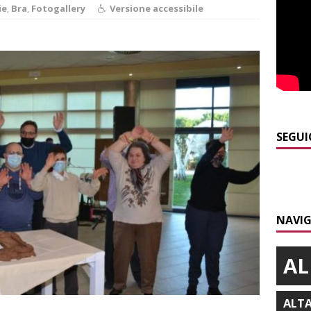
ANGHE
ie
,
Bra
,
Fotogallery
Versione accessibile
]
Palio di Asti: da lunedì 10 agosto parte l’allestimento
ALTRE
]
Alba: lunedì 10 agosto tornano le “Notti del vino”
ALBA
]
Gorzegno: 24 giovani al campo scuola della Protezione Civile
SEGUI
]
L’Alba volley inizia la stagione del debutto in Serie B1 con una
ielo della Regione
ALBA
]
Modifiche alla viabilità a Scaparoni per i lavori della nuova
NAVIG
A
AL
ALT