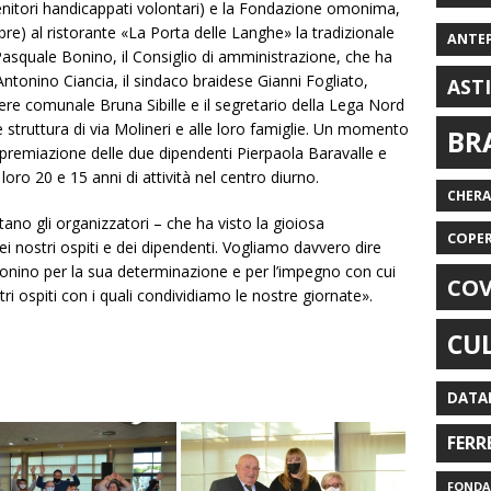
nitori handicappati volontari) e la Fondazione omonima,
e) al ristorante «La Porta delle Langhe» la tradizionale
ANTE
Pasquale Bonino, il Consiglio di amministrazione, che ha
ntonino Ciancia, il sindaco braidese Gianni Fogliato,
AST
liere comunale Bruna Sibille e il segretario della Lega Nord
le struttura di via Molineri e alle loro famiglie. Un momento
BR
a premiazione delle due dipendenti Pierpaola Baravalle e
loro 20 e 15 anni di attività nel centro diurno.
CHER
no gli organizzatori – che ha visto la gioiosa
COPE
dei nostri ospiti e dei dipendenti. Vogliamo davvero dire
onino per la sua determinazione e per l’impegno con cui
COV
tri ospiti con i quali condividiamo le nostre giornate».
CU
DATA
FERR
FONDAZ