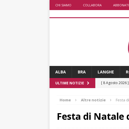
CHI SIAMO
COLLABORA
ABBONATI
ALBA
BRA
LANGHE
R
[ 8 Agosto 2026 
ULTIME NOTIZIE
LANGHE
Home
Altre notizie
Festa d
[ 8 Agosto 2026 
degrado
CRO
Festa di Natale 
[ 8 Agosto 2026 