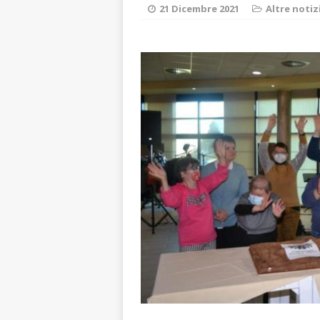
paese attivo
L
21 Dicembre 2021
Altre notiz
[ 8 Agosto 2026 
NOTIZIE
[ 8 Agosto 2026 
[ 8 Agosto 2026 
LANGHE
[ 8 Agosto 2026 
visita al grattac
[ 8 Agosto 2026 
rotatoria
ALB