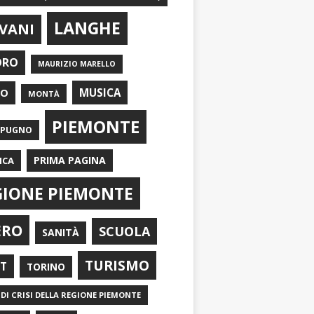
LANGHE
VANI
ORO
MAURIZIO MARELLO
EO
MUSICA
MONTÀ
PIEMONTE
APUGNO
PRIMA PAGINA
ICA
GIONE PIEMONTE
ERO
SCUOLA
SANITÀ
TURISMO
RT
TORINO
DI CRISI DELLA REGIONE PIEMONTE