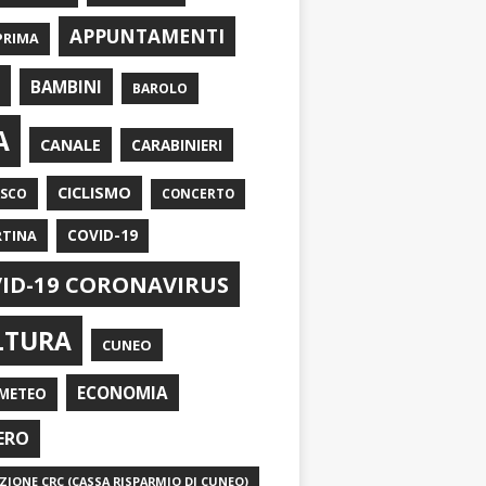
APPUNTAMENTI
PRIMA
I
BAMBINI
BAROLO
A
CANALE
CARABINIERI
CICLISMO
ASCO
CONCERTO
RTINA
COVID-19
ID-19 CORONAVIRUS
LTURA
CUNEO
ECONOMIA
METEO
ERO
IONE CRC (CASSA RISPARMIO DI CUNEO)