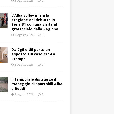
8 Agosto 2026
0
L’Alba volley inizia la
stagione del debutto in
Serie B1 con una visita al
grattacielo della Regione
8 Agosto 2026
0
Da Cgil e Uil parte un
esposto sul caso Crc-La
Stampa
8 Agosto 2026
0
Il temporale distrugge il
maneggio di Sportabili Alba
a Roddi
8 Agosto 2026
0