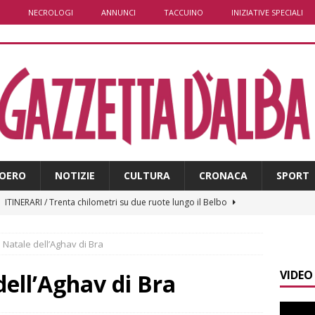
NECROLOGI
ANNUNCI
TACCUINO
INIZIATIVE SPECIALI
OERO
NOTIZIE
CULTURA
CRONACA
SPORT
]
ITINERARI / Trenta chilometri su due ruote lungo il Belbo
i Natale dell’Aghav di Bra
]
Cuneo, stretta della Polizia: controlli, denunce e lotta al
VIDEO
NACA
dell’Aghav di Bra
]
La festa di San Rocco dimostra che Santo Stefano Belbo è un