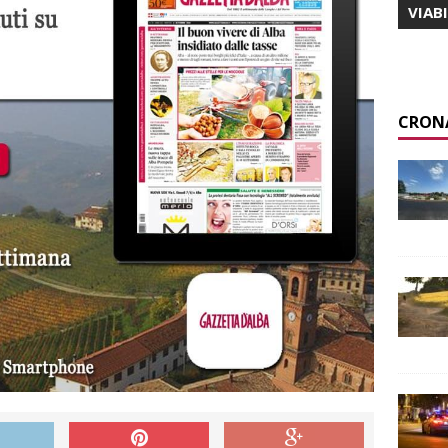
VIAB
CRON