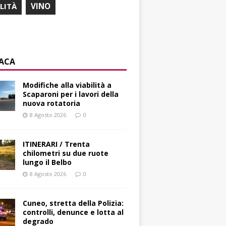
ILITÀ
VINO
ACA
Modifiche alla viabilità a
Scaparoni per i lavori della
nuova rotatoria
8 Agosto 2026
0
ITINERARI / Trenta
chilometri su due ruote
lungo il Belbo
8 Agosto 2026
0
Cuneo, stretta della Polizia:
controlli, denunce e lotta al
degrado