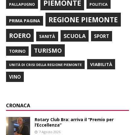
PIEMONTE
POLITICA
PALLAPUGNO
REGIONE PIEMONTE
PRIMA PAGINA
ROERO
SCUOLA
SPORT
SANITÀ
TURISMO
TORINO
VIABILITÀ
UNITÀ DI CRISI DELLA REGIONE PIEMONTE
VINO
CRONACA
Rotary Club Bra: arriva il “Premio per
l’Eccellenza”
7 Agosto 2026