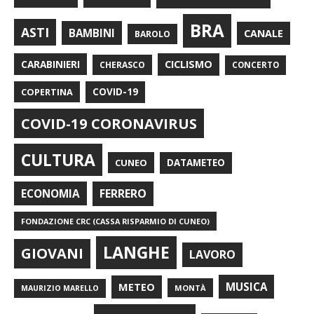
BRA
ASTI
BAMBINI
CANALE
BAROLO
CARABINIERI
CICLISMO
CHERASCO
CONCERTO
COPERTINA
COVID-19
COVID-19 CORONAVIRUS
CULTURA
CUNEO
DATAMETEO
FERRERO
ECONOMIA
FONDAZIONE CRC (CASSA RISPARMIO DI CUNEO)
LANGHE
GIOVANI
LAVORO
METEO
MUSICA
MONTÀ
MAURIZIO MARELLO