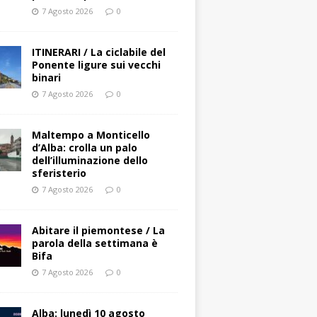
7 Agosto 2026
0
ITINERARI / La ciclabile del
Ponente ligure sui vecchi
binari
7 Agosto 2026
0
Maltempo a Monticello
d’Alba: crolla un palo
dell’illuminazione dello
sferisterio
7 Agosto 2026
0
Abitare il piemontese / La
parola della settimana è
Bifa
7 Agosto 2026
0
Alba: lunedì 10 agosto