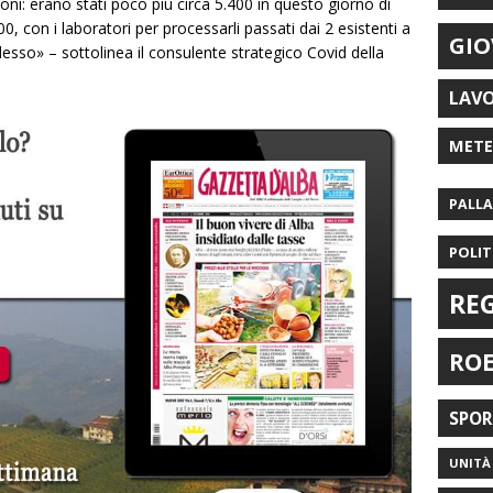
oni: erano stati poco più circa 5.400 in questo giorno di
0, con i laboratori per processarli passati dai 2 esistenti a
GIO
esso» – sottolinea il consulente strategico Covid della
LAV
MET
PALL
POLIT
RE
RO
SPO
UNITÀ 