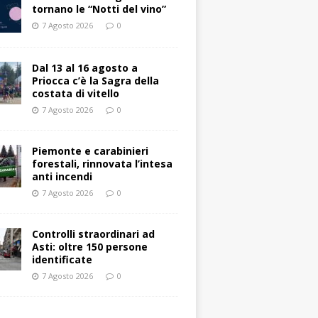
tornano le “Notti del vino”
7 Agosto 2026
0
Dal 13 al 16 agosto a
Priocca c’è la Sagra della
costata di vitello
7 Agosto 2026
0
Piemonte e carabinieri
forestali, rinnovata l’intesa
anti incendi
7 Agosto 2026
0
Controlli straordinari ad
Asti: oltre 150 persone
identificate
7 Agosto 2026
0