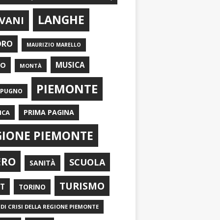
LANGHE
VANI
ORO
MAURIZIO MARELLO
EO
MUSICA
MONTÀ
PIEMONTE
APUGNO
PRIMA PAGINA
ICA
GIONE PIEMONTE
ERO
SCUOLA
SANITÀ
TURISMO
RT
TORINO
DI CRISI DELLA REGIONE PIEMONTE