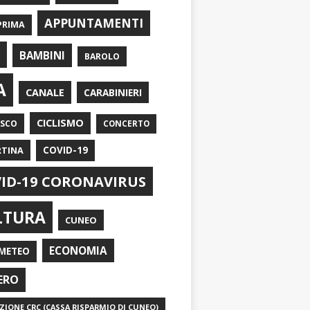
APPUNTAMENTI
PRIMA
I
BAMBINI
BAROLO
A
CANALE
CARABINIERI
CICLISMO
ASCO
CONCERTO
RTINA
COVID-19
ID-19 CORONAVIRUS
LTURA
CUNEO
ECONOMIA
METEO
ERO
IONE CRC (CASSA RISPARMIO DI CUNEO)