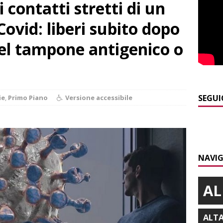
 contatti stretti di un
PRIMO PIANO
]
Abitare il piemontese / La parola della settimana è Bifa
Covid: liberi subito dopo
del tampone antigenico o
]
Alba: lunedì 10 agosto tornano le “Notti del vino”
ALBA
]
Dal 13 al 16 agosto a Priocca c’è la Sagra della costata di
PIANO
SEGUI
ie
,
Primo Piano
Versione accessibile
]
Rotary Club Bra: arriva il “Premio per l’Eccellenza”
BRA
]
Valdieri: escursionista in difficoltà salvata oltre i 2.000 metri
NAVIG
AL
ALT