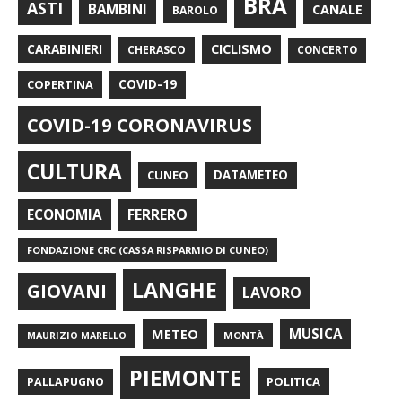
BRA
ASTI
BAMBINI
CANALE
BAROLO
CARABINIERI
CICLISMO
CHERASCO
CONCERTO
COPERTINA
COVID-19
COVID-19 CORONAVIRUS
CULTURA
CUNEO
DATAMETEO
FERRERO
ECONOMIA
FONDAZIONE CRC (CASSA RISPARMIO DI CUNEO)
LANGHE
GIOVANI
LAVORO
METEO
MUSICA
MONTÀ
MAURIZIO MARELLO
PIEMONTE
POLITICA
PALLAPUGNO