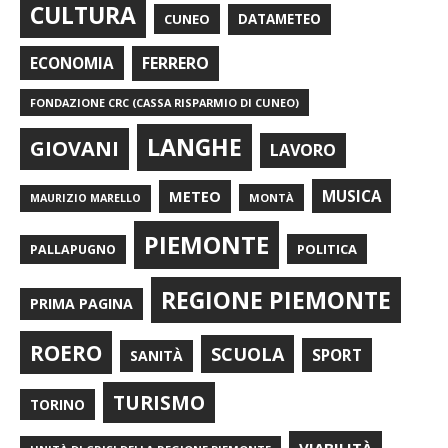
CULTURA
CUNEO
DATAMETEO
FERRERO
ECONOMIA
FONDAZIONE CRC (CASSA RISPARMIO DI CUNEO)
LANGHE
GIOVANI
LAVORO
METEO
MUSICA
MONTÀ
MAURIZIO MARELLO
PIEMONTE
POLITICA
PALLAPUGNO
REGIONE PIEMONTE
PRIMA PAGINA
ROERO
SCUOLA
SPORT
SANITÀ
TURISMO
TORINO