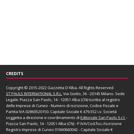
CREDITS
Copyright © 2015-2022 Gazzetta D'Alba. All Rights Reserved.
ST PAULS INTERNATIONAL S.R.L.
Via Giotto, 36 - 20145 Milano. Sede
Legale: Piazza San Paolo, 14 - 12051 Alba (CN) Iscritta al registro
delle Imprese di Cuneo - Numero di iscrizione, Codice Fiscale e
Partita IVA 02860520150. Capitale Sociale € 479.552 i.v. Società
soggetta a direzione e coordinamento di
Editoriale San Paolo
S.r.l.
-
Piazza San Paolo, 14 - 12051 Alba (CN) - P.IVA/Cod.fisc./Iscrizione
Registro Imprese di Cuneo 01660660042 - Capitale Sociale €