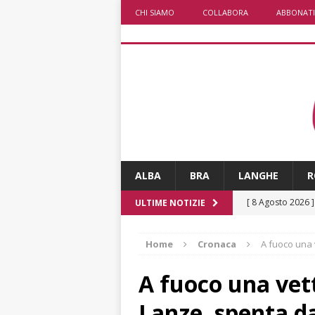
CHI SIAMO
COLLABORA
ABBONATI
ALBA
BRA
LANGHE
R
[ 8 Agosto 2026 
ULTIME NOTIZIE
[ 8 Agosto 2026 
Home
Cronaca
A fuoco una 
ALBA
[ 8 Agosto 2026 
A fuoco una vet
San Lorenzo
A
Lanze, spenta d