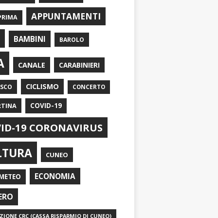
APPUNTAMENTI
PRIMA
I
BAMBINI
BAROLO
A
CANALE
CARABINIERI
CICLISMO
ASCO
CONCERTO
RTINA
COVID-19
ID-19 CORONAVIRUS
LTURA
CUNEO
ECONOMIA
METEO
ERO
IONE CRC (CASSA RISPARMIO DI CUNEO)