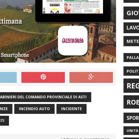
GIO
LAV
MET
PALL
POLIT
RE
ABINIERI DEL COMANDO PROVINCIALE DI ASTI
RO
ANZE
INCENDIO AUTO
INCIDENTE
SPO
STI
UNITÀ 