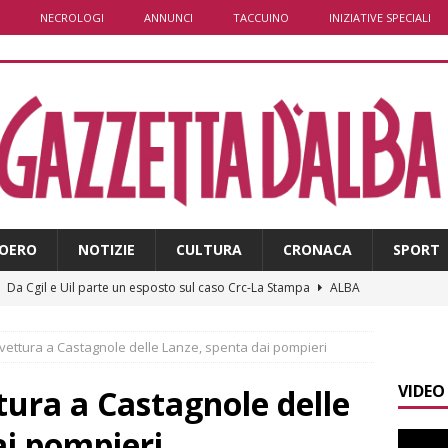
NECROLOGI
ANNUNCI
TACCUINO
INIZIATIVE SPECIALI
OERO
NOTIZIE
CULTURA
CRONACA
SPORT
]
Da Cgil e Uil parte un esposto sul caso Crc-La Stampa
ALBA
]
Il temporale distrugge il maneggio di Sportabili Alba a Roddi
vettura a Castagnole delle Lanze, spenta dai pompieri
VIDEO
]
La magia della Notte delle stelle: ad Alba è tutto pronto per
tura a Castagnole delle
LBA
ai pompieri