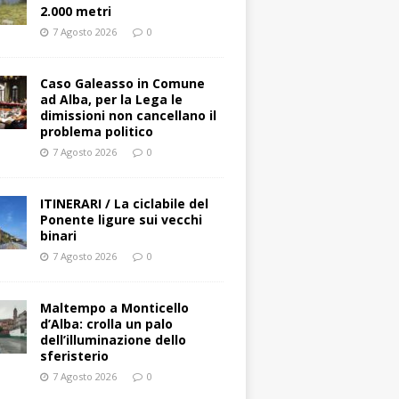
2.000 metri
7 Agosto 2026
0
Caso Galeasso in Comune
ad Alba, per la Lega le
dimissioni non cancellano il
problema politico
7 Agosto 2026
0
ITINERARI / La ciclabile del
Ponente ligure sui vecchi
binari
7 Agosto 2026
0
Maltempo a Monticello
d’Alba: crolla un palo
dell’illuminazione dello
sferisterio
7 Agosto 2026
0