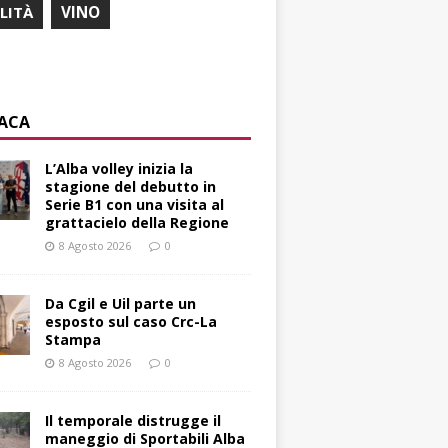
ILITÀ
VINO
ACA
L’Alba volley inizia la
stagione del debutto in
Serie B1 con una visita al
grattacielo della Regione
8 Agosto 2026
0
Da Cgil e Uil parte un
esposto sul caso Crc-La
Stampa
8 Agosto 2026
0
Il temporale distrugge il
maneggio di Sportabili Alba