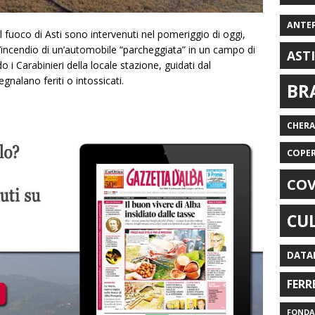
ANTE
del fuoco di Asti sono intervenuti nel pomeriggio di oggi,
’incendio di un’automobile “parcheggiata” in un campo di
AST
o i Carabinieri della locale stazione, guidati dal
egnalano feriti o intossicati.
BR
CHER
COPE
COV
CU
DATA
FERR
FONDAZ