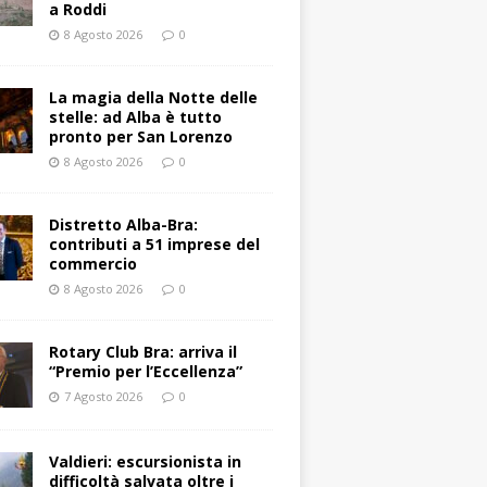
a Roddi
8 Agosto 2026
0
La magia della Notte delle
stelle: ad Alba è tutto
pronto per San Lorenzo
8 Agosto 2026
0
Distretto Alba-Bra:
contributi a 51 imprese del
commercio
8 Agosto 2026
0
Rotary Club Bra: arriva il
“Premio per l’Eccellenza”
7 Agosto 2026
0
Valdieri: escursionista in
difficoltà salvata oltre i