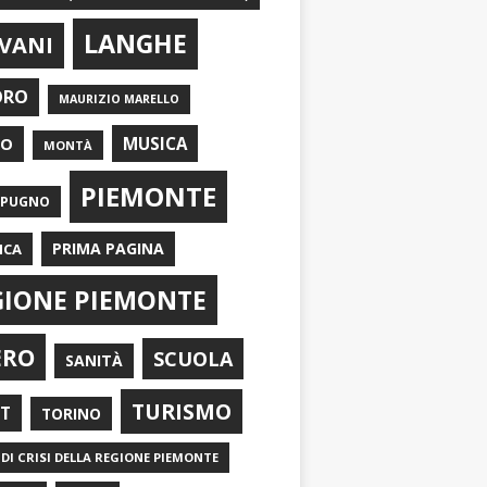
LANGHE
VANI
ORO
MAURIZIO MARELLO
EO
MUSICA
MONTÀ
PIEMONTE
APUGNO
PRIMA PAGINA
ICA
GIONE PIEMONTE
ERO
SCUOLA
SANITÀ
TURISMO
RT
TORINO
DI CRISI DELLA REGIONE PIEMONTE