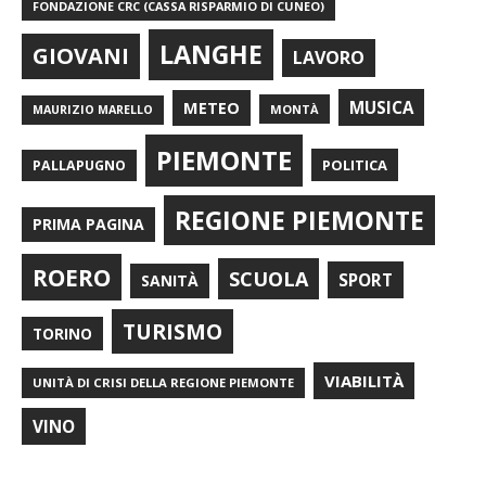
FONDAZIONE CRC (CASSA RISPARMIO DI CUNEO)
LANGHE
GIOVANI
LAVORO
METEO
MUSICA
MONTÀ
MAURIZIO MARELLO
PIEMONTE
POLITICA
PALLAPUGNO
REGIONE PIEMONTE
PRIMA PAGINA
ROERO
SCUOLA
SPORT
SANITÀ
TURISMO
TORINO
VIABILITÀ
UNITÀ DI CRISI DELLA REGIONE PIEMONTE
VINO