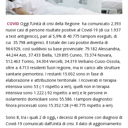
COVID
Oggi l’Unità di crisi della Regione ha comunicato 2.393
nuovi casi di persone risultate positive al Covid-19 (di cui 1.937
a test antigenico), pari al 5,9% di 40.775 tamponi eseguiti, di
cui 35.798 antigenici. Il totale dei casi positivi diventa di
964.929, così suddivisi su base provinciale: 79.182 Alessandria,
44.244 Asti, 37.433 Biella, 129.895 Cuneo, 73.374 Novara,
512.463 Torino, 34.304 Vercelli, 34.319 Verbano-Cusio-Ossola,
oltre a 4.713 residenti fuori regione, ma in carico alle strutture
sanitarie piemontesi. I restanti 15.002 sono in fase di
elaborazione e attribuzione territoriale. I ricoverati in terapia
intensiva sono 53 (-1 rispetto a ieri), quelli non in terapia
intensiva sono 1.222 (-92 rispetto a ieri) e le persone in
isolamento domiciliare sono 55.586. I tamponi diagnostici
finora processati sono 15.352.128 (+40.775 rispetto a ieri).
Sono 8, tra i quali 2 di oggi
,
i decessi di persone con diagnosi di
Covid-19 comunicati dall’Unità di crisi. Il dato di aggiornamento