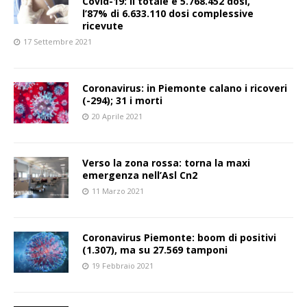
Covid-19: il totale è 5.768.452 dosi,
l’87% di 6.633.110 dosi complessive
ricevute
17 Settembre 2021
Coronavirus: in Piemonte calano i ricoveri
(-294); 31 i morti
20 Aprile 2021
Verso la zona rossa: torna la maxi
emergenza nell’Asl Cn2
11 Marzo 2021
Coronavirus Piemonte: boom di positivi
(1.307), ma su 27.569 tamponi
19 Febbraio 2021