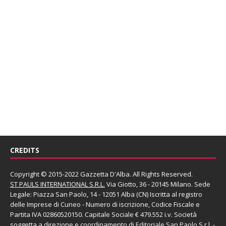
CREDITS
Copyright © 2015-2022 Gazzetta D'Alba. All Rights Reserved.
ST PAULS INTERNATIONAL S.R.L.
Via Giotto, 36 - 20145 Milano. Sede
Legale: Piazza San Paolo, 14 - 12051 Alba (CN) Iscritta al registro
delle Imprese di Cuneo - Numero di iscrizione, Codice Fiscale e
Partita IVA 02860520150. Capitale Sociale € 479.552 i.v. Società
soggetta a direzione e coordinamento di
Editoriale San Paolo
S.r.l.
-