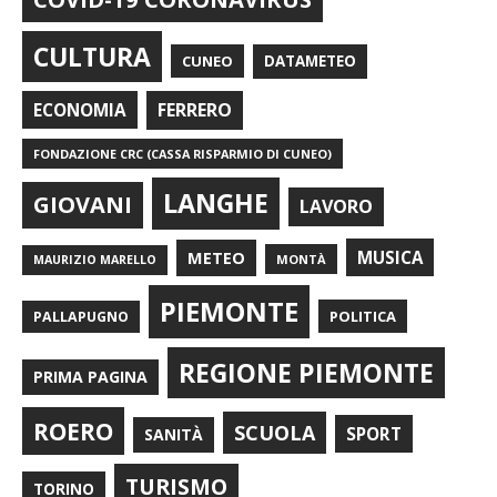
CULTURA
CUNEO
DATAMETEO
FERRERO
ECONOMIA
FONDAZIONE CRC (CASSA RISPARMIO DI CUNEO)
LANGHE
GIOVANI
LAVORO
METEO
MUSICA
MONTÀ
MAURIZIO MARELLO
PIEMONTE
POLITICA
PALLAPUGNO
REGIONE PIEMONTE
PRIMA PAGINA
ROERO
SCUOLA
SPORT
SANITÀ
TURISMO
TORINO