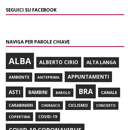
SEGUICI SU FACEBOOK
NAVIGA PER PAROLE CHIAVE
ALBA
ALBERTO CIRIO
ALTA LANGA
APPUNTAMENTI
AMBIENTE
ANTEPRIMA
BRA
ASTI
BAMBINI
CANALE
BAROLO
CARABINIERI
CICLISMO
CHERASCO
CONCERTO
COPERTINA
COVID-19
COVID-19 CORONAVIRUS