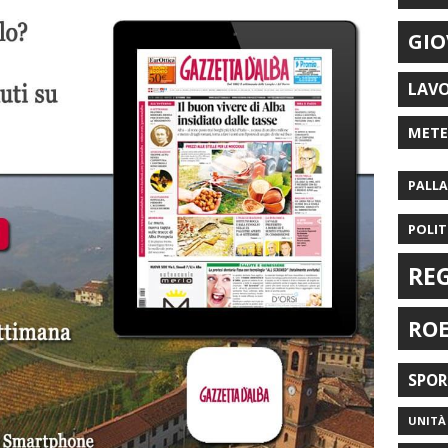
GIO
LAV
MET
PALL
POLIT
RE
RO
SPO
UNITÀ 