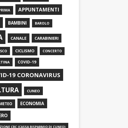
APPUNTAMENTI
PRIMA
I
BAMBINI
BAROLO
A
CANALE
CARABINIERI
CICLISMO
ASCO
CONCERTO
RTINA
COVID-19
ID-19 CORONAVIRUS
LTURA
CUNEO
ECONOMIA
METEO
ERO
IONE CRC (CASSA RISPARMIO DI CUNEO)