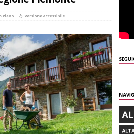
]
Piemonte punta sull’automotive con le Aree di Accelerazione
o Piano
Versione accessibile
E
]
Emergenza incendi Piemonte: Azione propone due soluzioni a
e Regione
ALBA
]
È morto Francesco Guccini, aveva 86 anni. Il ricordo
ALBA
SEGUI
]
Clavesana, indagine su amministratori, professionisti e
ti falso, peculato e detenzione illecita di armi
CRONACA
]
Nidi comunali: coinvolti 77 Comuni piemontesi, dalla Regione
NAVIG
o per ampliare gli orari dei servizi a parità di tariffa
BRA
AL
ALT