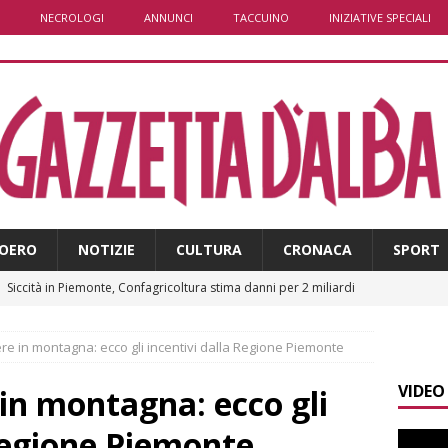
NECROLOGI
ANNUNCI
TACCUINO
INIZIATIVE SPECIALI
OERO
NOTIZIE
CULTURA
CRONACA
SPORT
]
Siccità in Piemonte, Confagricoltura stima danni per 2 miliardi
E
re in montagna: ecco gli incentivi dalla Regione Piemonte
]
Sanità Piemonte, Gribaudo: «I cittadini pagano l’inefficienza»
VIDEO
E
in montagna: ecco gli
]
Serie D, il Bra nel Girone A: definito il cammino dei giallorossi
 Regione Piemonte