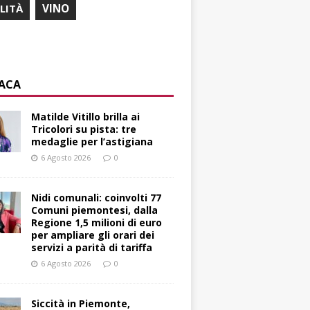
ILITÀ
VINO
ACA
Matilde Vitillo brilla ai
Tricolori su pista: tre
medaglie per l’astigiana
6 Agosto 2026
0
Nidi comunali: coinvolti 77
Comuni piemontesi, dalla
Regione 1,5 milioni di euro
per ampliare gli orari dei
servizi a parità di tariffa
6 Agosto 2026
0
Siccità in Piemonte,