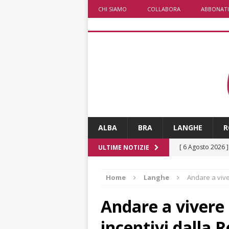
CHI SIAMO
COLLABORA
ABBONATI
ALBA
BRA
LANGHE
R
[ 6 Agosto 2026 
ULTIME NOTIZIE
ALTRE NOTIZI
Home
Langhe
Andare a vive
[ 6 Agosto 2026 
ALTRE NOTIZI
Andare a vivere 
[ 6 Agosto 2026 
incentivi dalla