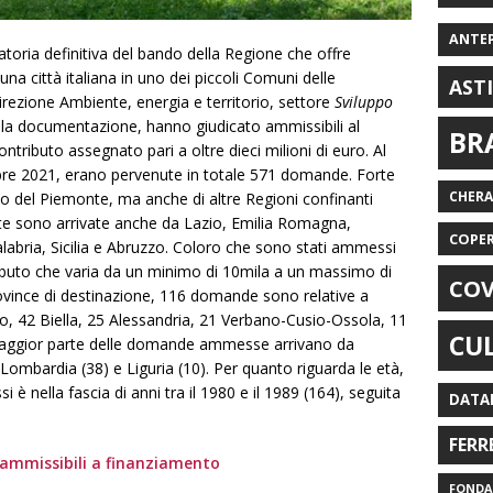
ANTE
toria definitiva del bando della Regione che offre
a una città italiana in uno dei piccoli Comuni delle
AST
 Direzione Ambiente, energia e territorio, settore
Sviluppo
la documentazione, hanno giudicato ammissibili al
BR
ntributo assegnato pari a oltre dieci milioni di euro. Al
mbre 2021, erano pervenute in totale 571 domande.
Forte
CHER
lo del Piemonte, ma anche di altre Regioni confinanti
ste sono arrivate anche da Lazio, Emilia Romagna,
COPE
abria, Sicilia e Abruzzo. Coloro che sono stati ammessi
ibuto che varia da un minimo di 10mila a un massimo di
COV
ovince di destinazione, 116 domande sono relative a
o, 42 Biella, 25 Alessandria, 21 Verbano-Cusio-Ossola, 11
CU
a maggior parte delle domande ammesse arrivano da
 Lombardia (38) e Liguria (10).
Per quanto riguarda le età,
 è nella fascia di anni tra il 1980 e il 1989 (164), seguita
DATA
FERR
 ammissibili a finanziamento
FONDAZ