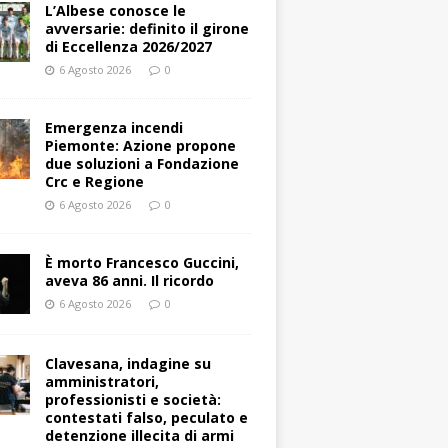
L’Albese conosce le
avversarie: definito il girone
di Eccellenza 2026/2027
6 Agosto 2026
0
Emergenza incendi
Piemonte: Azione propone
due soluzioni a Fondazione
Crc e Regione
6 Agosto 2026
0
È morto Francesco Guccini,
aveva 86 anni. Il ricordo
6 Agosto 2026
0
Clavesana, indagine su
amministratori,
professionisti e società:
contestati falso, peculato e
detenzione illecita di armi