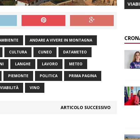
VIAB
CRON
AMBIENTE
ANDARE A VIVERE IN MONTAGNA
CULTURA
CUNEO
DATAMETEO
NI
LANGHE
LAVORO
METEO
PIEMONTE
POLITICA
PRIMA PAGINA
VIABILITÀ
VINO
ARTICOLO SUCCESSIVO