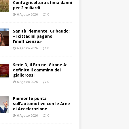
Confagricoltura stima danni
per 2 miliardi
6 Agosto 2026
0
Sanità Piemonte, Gribaudo:
«I cittadini pagano
l’inefficienza»
6 Agosto 2026
0
Serie D, il Bra nel Girone A:
definito il cammino dei
giallorossi
6 Agosto 2026
0
Piemonte punta
sull’automotive con le Aree
di Accelerazione
6 Agosto 2026
0