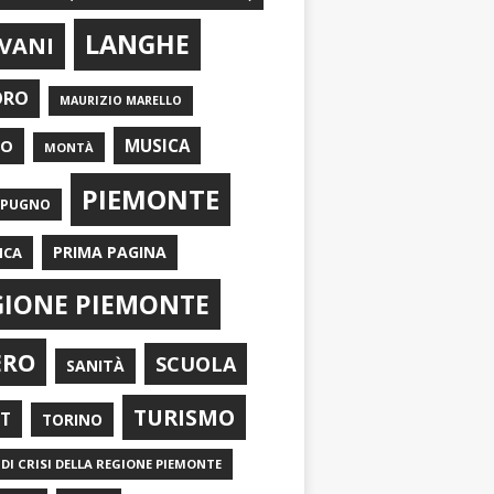
LANGHE
VANI
ORO
MAURIZIO MARELLO
EO
MUSICA
MONTÀ
PIEMONTE
APUGNO
PRIMA PAGINA
ICA
GIONE PIEMONTE
ERO
SCUOLA
SANITÀ
TURISMO
RT
TORINO
DI CRISI DELLA REGIONE PIEMONTE