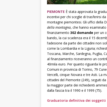
PIEMONTE
È stata approvata la gradua
incentivi per chi sceglie di trasferirsi d
montagne piemontesi.
Gli uffici della
della montagna
, che hanno esaminato 
finanziamento
302
domande
per un co
bando, la cui scadenza era il 15 dice
l’
adesione da parte dei cittadini non so
come la Lombardia e la Liguria; richie
Toscana, Marche, Sardegna, Puglia, Cal
al finanziamento riceveranno un contr
40mila euro. Per quanto riguarda le pr
Comuni in provincia di Torino, 79 Cune
Vercelli, cinque Novara e tre Asti. L
cittadini del Piemonte (249), seguiti da
la maggior parte dei richiedenti ammessi
dalla fascia tra il 1990 e il 1999 (75).
Graduatoria definitiva dei soggetti