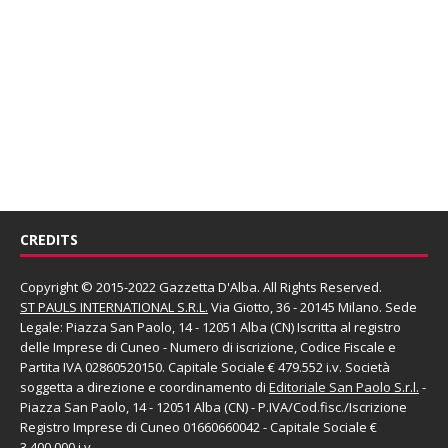
CREDITS
Copyright © 2015-2022 Gazzetta D'Alba. All Rights Reserved.
ST PAULS INTERNATIONAL S.R.L.
Via Giotto, 36 - 20145 Milano. Sede
Legale: Piazza San Paolo, 14 - 12051 Alba (CN) Iscritta al registro
delle Imprese di Cuneo - Numero di iscrizione, Codice Fiscale e
Partita IVA 02860520150. Capitale Sociale € 479.552 i.v. Società
soggetta a direzione e coordinamento di
Editoriale San Paolo
S.r.l.
-
Piazza San Paolo, 14 - 12051 Alba (CN) - P.IVA/Cod.fisc./Iscrizione
Registro Imprese di Cuneo 01660660042 - Capitale Sociale €
3.400.000 i.v.