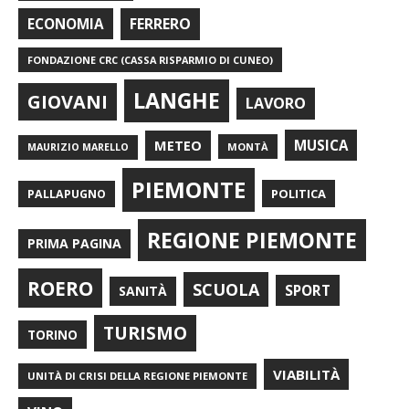
FERRERO
ECONOMIA
FONDAZIONE CRC (CASSA RISPARMIO DI CUNEO)
LANGHE
GIOVANI
LAVORO
METEO
MUSICA
MONTÀ
MAURIZIO MARELLO
PIEMONTE
POLITICA
PALLAPUGNO
REGIONE PIEMONTE
PRIMA PAGINA
ROERO
SCUOLA
SPORT
SANITÀ
TURISMO
TORINO
VIABILITÀ
UNITÀ DI CRISI DELLA REGIONE PIEMONTE