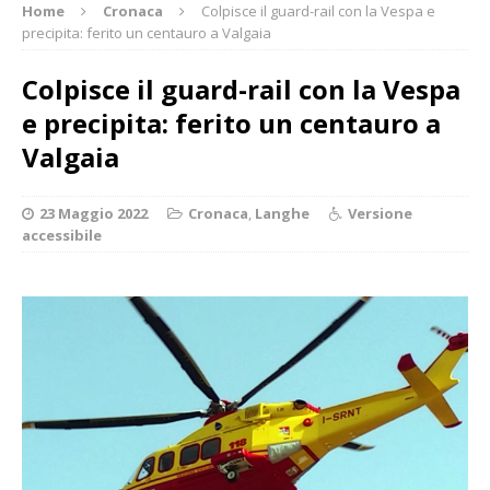
Home
Cronaca
Colpisce il guard-rail con la Vespa e
precipita: ferito un centauro a Valgaia
Colpisce il guard-rail con la Vespa
e precipita: ferito un centauro a
Valgaia
23 Maggio 2022
Cronaca
,
Langhe
Versione
accessibile