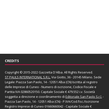
CREDITS
Copyright © 2015-2022 Gazzetta D'Alba. All Rights Reserved.
ST PAULS INTERNATIONAL S.R.L.
Via Giotto, 36 - 20145 Milano. Sede
Legale: Piazza San Paolo, 14 - 12051 Alba (CN) Iscritta al registro
delle Imprese di Cuneo - Numero di iscrizione, Codice Fiscale e
Partita IVA 02860520150. Capitale Sociale € 479.552 i.v. Società
soggetta a direzione e coordinamento di
Editoriale San Paolo
S.r.l.
-
Piazza San Paolo, 14 - 12051 Alba (CN) - P.IVA/Cod.fisc./Iscrizione
Registro Imprese di Cuneo 01660660042 - Capitale Sociale €