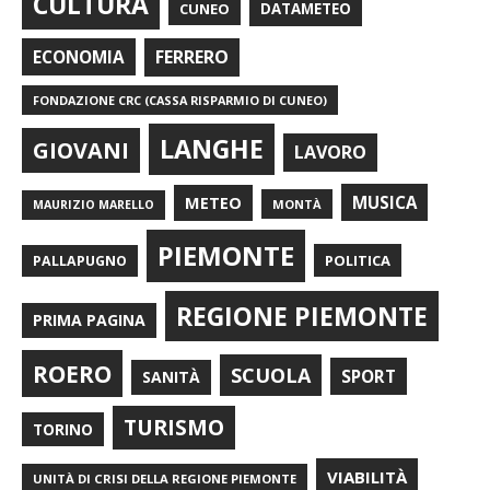
CULTURA
CUNEO
DATAMETEO
FERRERO
ECONOMIA
FONDAZIONE CRC (CASSA RISPARMIO DI CUNEO)
LANGHE
GIOVANI
LAVORO
METEO
MUSICA
MONTÀ
MAURIZIO MARELLO
PIEMONTE
POLITICA
PALLAPUGNO
REGIONE PIEMONTE
PRIMA PAGINA
ROERO
SCUOLA
SPORT
SANITÀ
TURISMO
TORINO
VIABILITÀ
UNITÀ DI CRISI DELLA REGIONE PIEMONTE