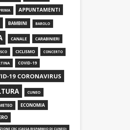
APPUNTAMENTI
PRIMA
I
BAMBINI
BAROLO
A
CANALE
CARABINIERI
CICLISMO
ASCO
CONCERTO
RTINA
COVID-19
ID-19 CORONAVIRUS
LTURA
CUNEO
ECONOMIA
METEO
ERO
IONE CRC (CASSA RISPARMIO DI CUNEO)