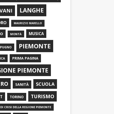
LANGHE
VANI
ORO
MAURIZIO MARELLO
EO
MUSICA
MONTÀ
PIEMONTE
APUGNO
PRIMA PAGINA
ICA
GIONE PIEMONTE
ERO
SCUOLA
SANITÀ
TURISMO
RT
TORINO
DI CRISI DELLA REGIONE PIEMONTE