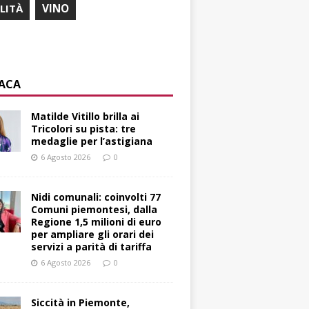
ILITÀ
VINO
ACA
Matilde Vitillo brilla ai
Tricolori su pista: tre
medaglie per l’astigiana
6 Agosto 2026
0
Nidi comunali: coinvolti 77
Comuni piemontesi, dalla
Regione 1,5 milioni di euro
per ampliare gli orari dei
servizi a parità di tariffa
6 Agosto 2026
0
Siccità in Piemonte,