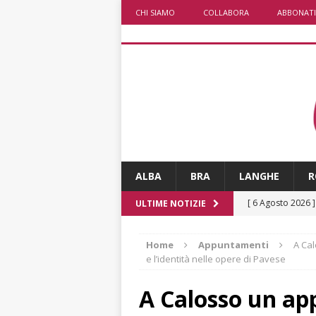
CHI SIAMO
COLLABORA
ABBONATI
ALBA
BRA
LANGHE
R
[ 6 Agosto 2026 
ULTIME NOTIZIE
ALTRE NOTIZI
Home
Appuntamenti
A Cal
[ 6 Agosto 2026 
e l’identità nelle opere di Pavese
ALTRE NOTIZI
A Calosso un a
[ 6 Agosto 2026 