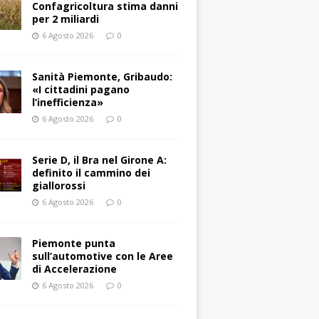
Confagricoltura stima danni
per 2 miliardi
6 Agosto 2026
0
Sanità Piemonte, Gribaudo:
«I cittadini pagano
l’inefficienza»
6 Agosto 2026
0
Serie D, il Bra nel Girone A:
definito il cammino dei
giallorossi
6 Agosto 2026
0
Piemonte punta
sull’automotive con le Aree
di Accelerazione
6 Agosto 2026
0