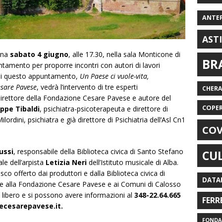
ANTE
AST
ena
sabato 4 giugno
, alle 17.30, nella sala Monticone di
BR
tamento per proporre incontri con autori di lavori
a di questo appuntamento,
Un Paese ci vuole-vita,
esare Pavese
, vedrà l’intervento di tre esperti
CHER
direttore della Fondazione Cesare Pavese e autore del
COPE
ppe Tibaldi
, psichiatra-psicoterapeuta e direttore di
lordini, psichiatra e già direttore di Psichiatria dell’Asl Cn1
COV
ussi
, responsabile della Biblioteca civica di Santo Stefano
CU
e dell’arpista
Letizia Neri
dell’Istituto musicale di Alba.
esco offerto dai produttori e dalla Biblioteca civica di
DATA
me alla Fondazione Cesare Pavese e ai Comuni di Calosso
 libero e si possono avere informazioni al
348-22.64.665
FERR
ecesarepavese.it.
FONDAZ