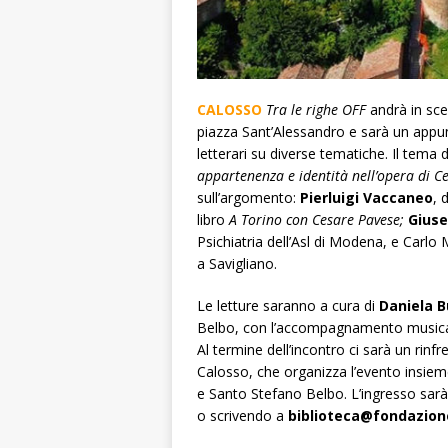
CALOSSO
Tra le righe OFF
andrà in sc
piazza Sant’Alessandro e sarà un appun
letterari su diverse tematiche. Il tem
appartenenza e identità nell’opera di C
sull’argomento:
Pierluigi Vaccaneo
, 
libro
A Torino con Cesare Pavese;
Giuse
Psichiatria dell’Asl di Modena, e Carlo Mi
a Savigliano.
Le letture saranno a cura di
Daniela B
Belbo, con l’accompagnamento musical
Al termine dell’incontro ci sarà un rinfr
Calosso, che organizza l’evento insie
e Santo Stefano Belbo. L’ingresso sarà
o scrivendo a
biblioteca@fondazion