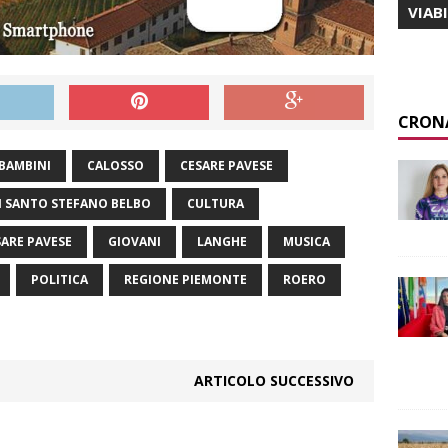
VIAB
CRON
BAMBINI
CALOSSO
CESARE PAVESE
 SANTO STEFANO BELBO
CULTURA
ARE PAVESE
GIOVANI
LANGHE
MUSICA
POLITICA
REGIONE PIEMONTE
ROERO
ARTICOLO SUCCESSIVO