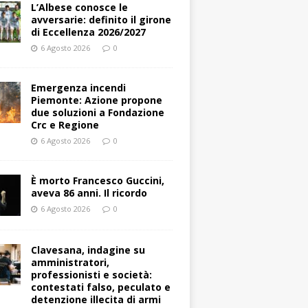
L’Albese conosce le
avversarie: definito il girone
di Eccellenza 2026/2027
6 Agosto 2026
0
Emergenza incendi
Piemonte: Azione propone
due soluzioni a Fondazione
Crc e Regione
6 Agosto 2026
0
È morto Francesco Guccini,
aveva 86 anni. Il ricordo
6 Agosto 2026
0
Clavesana, indagine su
amministratori,
professionisti e società:
contestati falso, peculato e
detenzione illecita di armi