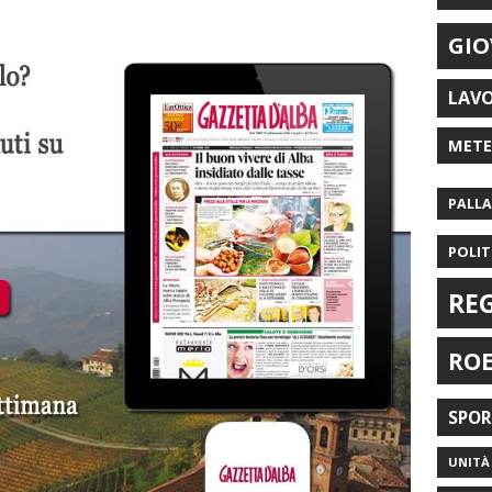
GIO
LAV
MET
PALL
POLIT
RE
RO
SPO
UNITÀ 