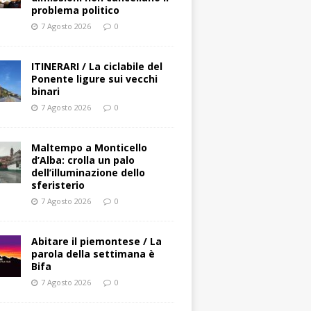
problema politico
7 Agosto 2026
0
ITINERARI / La ciclabile del
Ponente ligure sui vecchi
binari
7 Agosto 2026
0
Maltempo a Monticello
d’Alba: crolla un palo
dell’illuminazione dello
sferisterio
7 Agosto 2026
0
Abitare il piemontese / La
parola della settimana è
Bifa
7 Agosto 2026
0