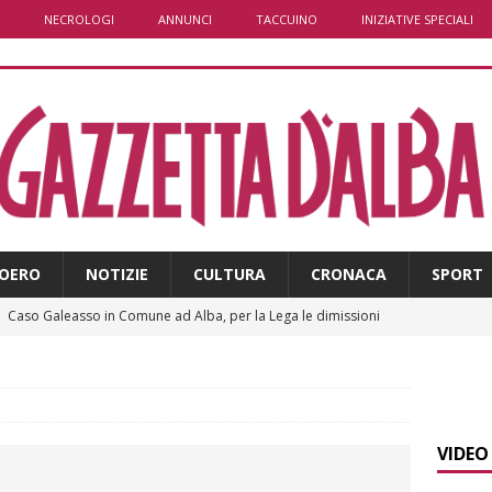
NECROLOGI
ANNUNCI
TACCUINO
INIZIATIVE SPECIALI
OERO
NOTIZIE
CULTURA
CRONACA
SPORT
]
ITINERARI / La ciclabile del Ponente ligure sui vecchi binari
]
Maltempo a Monticello d’Alba: crolla un palo dell’illuminazione
PRIMO PIANO
VIDEO
]
Abitare il piemontese / La parola della settimana è Bifa