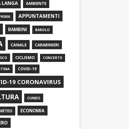
A LANGA
AMBIENTE
APPUNTAMENTI
PRIMA
I
BAMBINI
BAROLO
A
CANALE
CARABINIERI
CICLISMO
ASCO
CONCERTO
RTINA
COVID-19
ID-19 CORONAVIRUS
LTURA
CUNEO
ECONOMIA
METEO
ERO