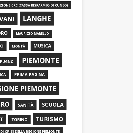
IONE CRC (CASSA RISPARMIO DI CUNEO)
LANGHE
VANI
ORO
MAURIZIO MARELLO
EO
MUSICA
MONTÀ
PIEMONTE
APUGNO
PRIMA PAGINA
ICA
GIONE PIEMONTE
ERO
SCUOLA
SANITÀ
TURISMO
RT
TORINO
DI CRISI DELLA REGIONE PIEMONTE