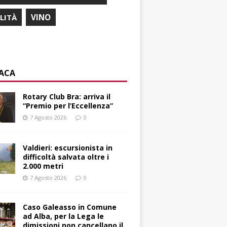
ILITÀ
VINO
ACA
Rotary Club Bra: arriva il
“Premio per l’Eccellenza”
7 Agosto 2026
0
Valdieri: escursionista in
difficoltà salvata oltre i
2.000 metri
7 Agosto 2026
0
Caso Galeasso in Comune
ad Alba, per la Lega le
dimissioni non cancellano il