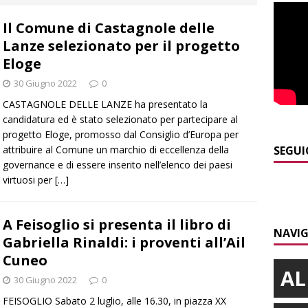
Il Comune di Castagnole delle
]
Alba: lunedì 10 agosto tornano le “Notti del vino”
ALBA
Lanze selezionato per il progetto
]
Dal 13 al 16 agosto a Priocca c’è la Sagra della costata di
Eloge
PIANO
30 Giugno 2022
0
]
Rotary Club Bra: arriva il “Premio per l’Eccellenza”
BRA
CASTAGNOLE DELLE LANZE ha presentato la
candidatura ed è stato selezionato per partecipare al
]
Valdieri: escursionista in difficoltà salvata oltre i 2.000 metri
progetto Eloge, promosso dal Consiglio d’Europa per
attribuire al Comune un marchio di eccellenza della
SEGUI
governance e di essere inserito nell’elenco dei paesi
]
Caso Galeasso in Comune ad Alba, per la Lega le dimissioni
virtuosi per
[…]
l problema politico
ALBA
A Feisoglio si presenta il libro di
NAVIG
Gabriella Rinaldi: i proventi all’Ail
Cuneo
AL
30 Giugno 2022
0
FEISOGLIO Sabato 2 luglio, alle 16.30, in piazza XX