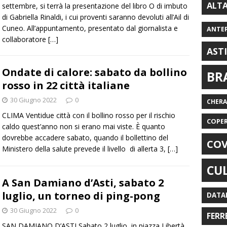
ALT
settembre, si terrà la presentazione del libro O di imbuto
di Gabriella Rinaldi, i cui proventi saranno devoluti all’Ail di
Cuneo. All’appuntamento, presentato dal giornalista e
ANTE
collaboratore
[…]
AST
Ondate di calore: sabato da bollino
BR
rosso in 22 città italiane
30 Giugno 2022
0
CHER
CLIMA Ventidue città con il bollino rosso per il rischio
COPE
caldo quest’anno non si erano mai viste. È quanto
dovrebbe accadere sabato, quando il bollettino del
COV
Ministero della salute prevede il livello di allerta 3,
[…]
CU
A San Damiano d’Asti, sabato 2
luglio, un torneo di ping-pong
DATA
30 Giugno 2022
0
FERR
SAN DAMIANO D’ASTI Sabato 2 luglio, in piazza Libertà,