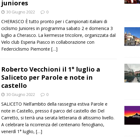
juniores
30 Giugno 2022
0
CHERASCO È tutto pronto per i Campionati italiani di
ciclismo Juniores in programma sabato 2 e domenica 3
luglio a Cherasco. La kermesse tricolore, organizzata dal
Velo club Esperia Piasco in collaborazione con
Federciclismo Piemonte
[…]
Roberto Vecchioni il 1° luglio a
Saliceto per Parole e note in
castello
30 Giugno 2022
0
SALICETO Nell’ambito della rassegna estiva Parole e
note in Castello, presso il parco del castello dei Del
Carretto, si terrà una serata letteraria di altissimo livello.
A celebrare la ricorrenza del centenario fenogliano,
venerdì 1° luglio,
[…]