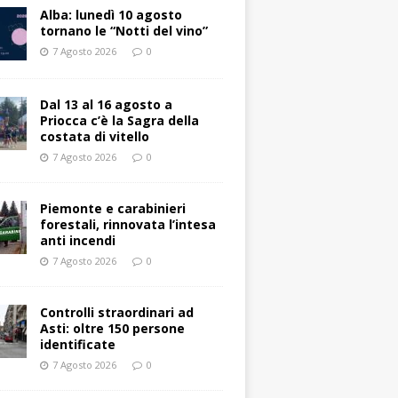
Alba: lunedì 10 agosto
tornano le “Notti del vino”
7 Agosto 2026
0
Dal 13 al 16 agosto a
Priocca c’è la Sagra della
costata di vitello
7 Agosto 2026
0
Piemonte e carabinieri
forestali, rinnovata l’intesa
anti incendi
7 Agosto 2026
0
Controlli straordinari ad
Asti: oltre 150 persone
identificate
7 Agosto 2026
0