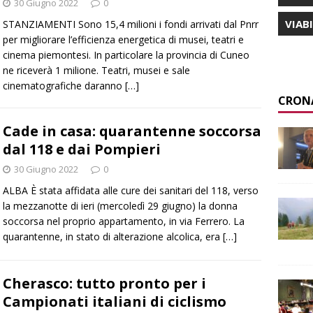
30 Giugno 2022
0
VIAB
STANZIAMENTI Sono 15,4 milioni i fondi arrivati dal Pnrr
per migliorare l’efficienza energetica di musei, teatri e
cinema piemontesi. In particolare la provincia di Cuneo
ne riceverà 1 milione. Teatri, musei e sale
cinematografiche daranno
[…]
CRON
Cade in casa: quarantenne soccorsa
dal 118 e dai Pompieri
30 Giugno 2022
0
ALBA È stata affidata alle cure dei sanitari del 118, verso
la mezzanotte di ieri (mercoledì 29 giugno) la donna
soccorsa nel proprio appartamento, in via Ferrero. La
quarantenne, in stato di alterazione alcolica, era
[…]
Cherasco: tutto pronto per i
Campionati italiani di ciclismo