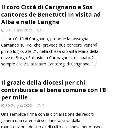
Il coro Città di Carignano e Sos
cantores de Benetutti in visita ad
Alba e nelle Langhe
30 Giugno 2022
0
Il coro Città di Carignano, propone la rassegna
Cantando sul Po, che prevede due concerti: venerdì
primo luglio, alle 21, nella chiesa di Santa Maria della
neve di Borgo Salsasio a Carmagnola, e sabato 2,
sempre alle 21, al teatro Cantoregi di Carignano.
[…]
Il grazie della diocesi per chi
contribuisce al bene comune con l’8
per mille
30 Giugno 2022
0
Una semplice firma con la dichiarazione dei redditi
genera una catena di solidarietà: si va dalla
manutenzione dei luoghi di culto alle spese per museo,