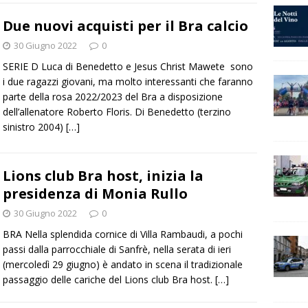
Due nuovi acquisti per il Bra calcio
30 Giugno 2022
0
SERIE D Luca di Benedetto e Jesus Christ Mawete sono
i due ragazzi giovani, ma molto interessanti che faranno
parte della rosa 2022/2023 del Bra a disposizione
dell’allenatore Roberto Floris. Di Benedetto (terzino
sinistro 2004)
[…]
Lions club Bra host, inizia la
presidenza di Monia Rullo
30 Giugno 2022
0
BRA Nella splendida cornice di Villa Rambaudi, a pochi
passi dalla parrocchiale di Sanfrè, nella serata di ieri
(mercoledì 29 giugno) è andato in scena il tradizionale
passaggio delle cariche del Lions club Bra host.
[…]