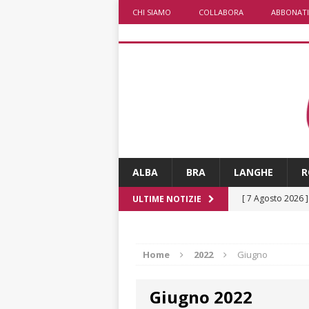
CHI SIAMO
COLLABORA
ABBONATI
ALBA
BRA
LANGHE
R
[ 7 Agosto 2026 
ULTIME NOTIZIE
ALTRE NOTIZIE
[ 7 Agosto 2026 
Home
2022
Giugno
dello sferisterio
Giugno 2022
[ 7 Agosto 2026 