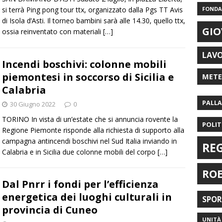
si terrà Ping pong tour ttx, organizzato dalla Pgs TT Avis
FONDAZ
di Isola d’Asti. Il torneo bambini sarà alle 14.30, quello ttx,
GIO
ossia reinventato con materiali
[…]
LAV
Incendi boschivi: colonne mobili
piemontesi in soccorso di Sicilia e
MET
Calabria
PALL
30 Giugno 2022
0
TORINO In vista di un’estate che si annuncia rovente la
POLIT
Regione Piemonte risponde alla richiesta di supporto alla
campagna antincendi boschivi nel Sud Italia inviando in
RE
Calabria e in Sicilia due colonne mobili del corpo
[…]
RO
Dal Pnrr i fondi per l’efficienza
energetica dei luoghi culturali in
SPO
provincia di Cuneo
UNITÀ 