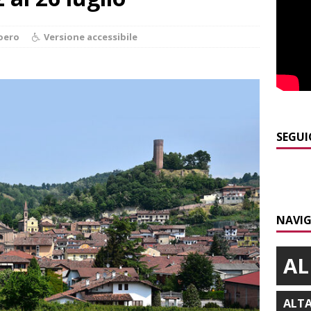
]
Maltempo a Monticello d’Alba: crolla un palo dell’illuminazione
oero
Versione accessibile
PRIMO PIANO
]
Abitare il piemontese / La parola della settimana è Bifa
]
Alba: lunedì 10 agosto tornano le “Notti del vino”
ALBA
SEGUI
]
Dal 13 al 16 agosto a Priocca c’è la Sagra della costata di
PIANO
]
Rotary Club Bra: arriva il “Premio per l’Eccellenza”
BRA
NAVIG
AL
ALT