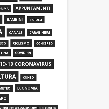
APPUNTAMENTI
PRIMA
I
BAMBINI
BAROLO
A
CANALE
CARABINIERI
CICLISMO
ASCO
CONCERTO
RTINA
COVID-19
ID-19 CORONAVIRUS
LTURA
CUNEO
ECONOMIA
METEO
ERO
IONE CRC (CASSA RISPARMIO DI CUNEO)