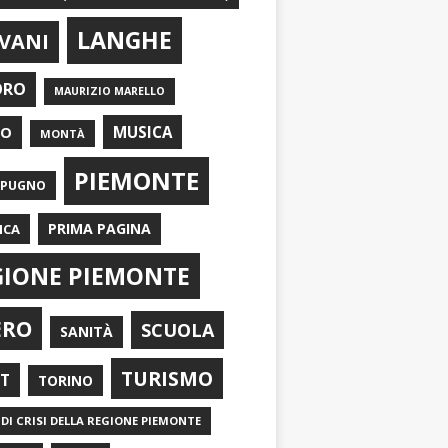
LANGHE
VANI
ORO
MAURIZIO MARELLO
EO
MUSICA
MONTÀ
PIEMONTE
APUGNO
PRIMA PAGINA
ICA
GIONE PIEMONTE
ERO
SCUOLA
SANITÀ
TURISMO
RT
TORINO
DI CRISI DELLA REGIONE PIEMONTE