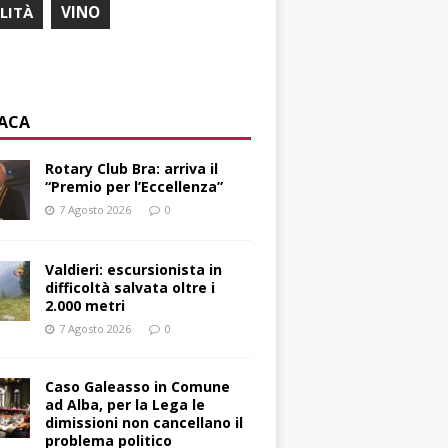
ILITÀ
VINO
ACA
Rotary Club Bra: arriva il
“Premio per l’Eccellenza”
7 Agosto 2026
0
Valdieri: escursionista in
difficoltà salvata oltre i
2.000 metri
7 Agosto 2026
0
Caso Galeasso in Comune
ad Alba, per la Lega le
dimissioni non cancellano il
problema politico