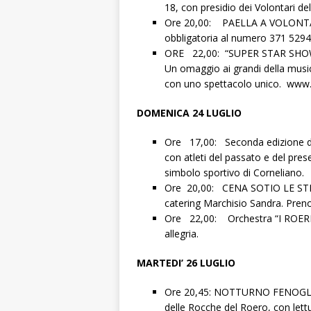
18, con presidio dei Volontari de
Ore 20,00: PAELLA A VOLONTA’ –
obbligatoria al numero 371 5294
ORE 22,00: “SUPER STAR SHOW”. 
Un omaggio ai grandi della musica
con uno spettacolo unico. www
DOMENICA 24 LUGLIO
Ore 17,00: Seconda edizione d
con atleti del passato e del pres
simbolo sportivo di Corneliano.
Ore 20,00: CENA SOTIO LE STELL
catering Marchisio Sandra. Pren
Ore 22,00: Orchestra “I ROERI”.
allegria.
MARTEDI’ 26 LUGLIO
Ore 20,45: NOTTURNO FENOGLIAN
delle Rocche del Roero, con lett