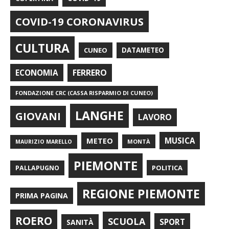
COVID-19 CORONAVIRUS
CULTURA
CUNEO
DATAMETEO
FERRERO
ECONOMIA
FONDAZIONE CRC (CASSA RISPARMIO DI CUNEO)
LANGHE
GIOVANI
LAVORO
METEO
MUSICA
MONTÀ
MAURIZIO MARELLO
PIEMONTE
POLITICA
PALLAPUGNO
REGIONE PIEMONTE
PRIMA PAGINA
ROERO
SCUOLA
SPORT
SANITÀ