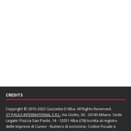
CREDITS
Copyright © 2015-2022 Gazzetta D'Alba. All Rights Reserved.
ST PAULS INTERNATIONAL S.R.L.
Via Giotto, 36 - 20145 Milano. Sede
Legale: Piazza San Paolo, 14 - 12051 Alba (CN) Iscritta al registro
delle Imprese di Cuneo - Numero di iscrizione, Codice Fiscale e