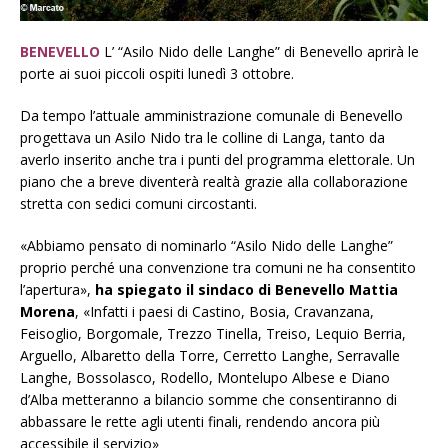
BENEVELLO
L’ “Asilo Nido delle Langhe” di Benevello aprirà le
porte ai suoi piccoli ospiti lunedì 3 ottobre.
Da tempo l’attuale amministrazione comunale di Benevello
progettava un Asilo Nido tra le colline di Langa, tanto da
averlo inserito anche tra i punti del programma elettorale. Un
piano che a breve diventerà realtà grazie alla collaborazione
stretta con sedici comuni circostanti.
«Abbiamo pensato di nominarlo “Asilo Nido delle Langhe”
proprio perché una convenzione tra comuni ne ha consentito
l’apertura»,
ha spiegato il sindaco di Benevello Mattia
Morena
, «Infatti i paesi di Castino, Bosia, Cravanzana,
Feisoglio, Borgomale, Trezzo Tinella, Treiso, Lequio Berria,
Arguello, Albaretto della Torre, Cerretto Langhe, Serravalle
Langhe, Bossolasco, Rodello, Montelupo Albese e Diano
d’Alba metteranno a bilancio somme che consentiranno di
abbassare le rette agli utenti finali, rendendo ancora più
accessibile il servizio»