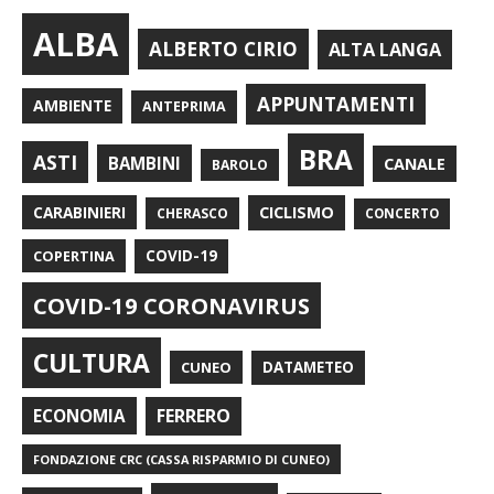
ALBA
ALBERTO CIRIO
ALTA LANGA
APPUNTAMENTI
AMBIENTE
ANTEPRIMA
BRA
ASTI
BAMBINI
CANALE
BAROLO
CARABINIERI
CICLISMO
CHERASCO
CONCERTO
COPERTINA
COVID-19
COVID-19 CORONAVIRUS
CULTURA
CUNEO
DATAMETEO
FERRERO
ECONOMIA
FONDAZIONE CRC (CASSA RISPARMIO DI CUNEO)