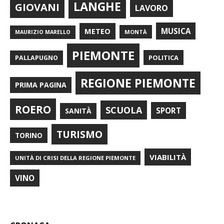
LANGHE
GIOVANI
LAVORO
METEO
MUSICA
MONTÀ
MAURIZIO MARELLO
PIEMONTE
POLITICA
PALLAPUGNO
REGIONE PIEMONTE
PRIMA PAGINA
ROERO
SCUOLA
SPORT
SANITÀ
TURISMO
TORINO
VIABILITÀ
UNITÀ DI CRISI DELLA REGIONE PIEMONTE
VINO