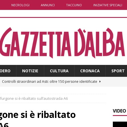
NECROLOGI
ANNUNCI
TACCUINO
INIZIATIVE SPECIALI
OERO
NOTIZIE
CULTURA
CRONACA
SPORT
]
Controlli straordinari ad Asti: oltre 150 persone identificate
furgone si è ribaltato sull’autostrada A6
]
Fondazione CRC, oltre 2,15 milioni per 41 progetti green
VIDEO
one si è ribaltato
]
Siccità in Piemonte, parte la richiesta di calamità naturale
A6