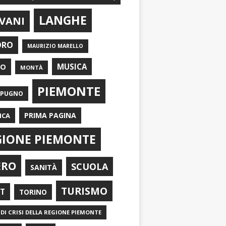
LANGHE
VANI
ORO
MAURIZIO MARELLO
EO
MUSICA
MONTÀ
PIEMONTE
APUGNO
PRIMA PAGINA
ICA
GIONE PIEMONTE
ERO
SCUOLA
SANITÀ
TURISMO
RT
TORINO
DI CRISI DELLA REGIONE PIEMONTE