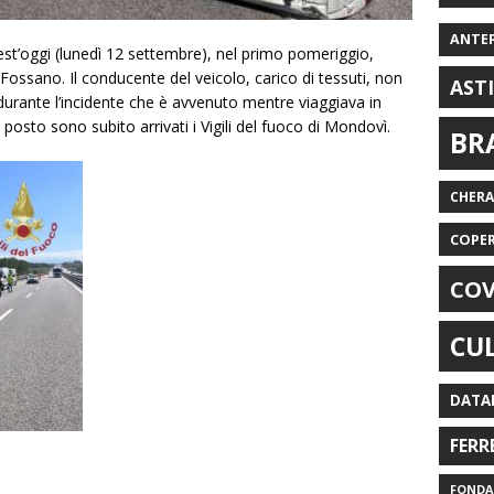
ANTE
est’oggi (lunedì 12 settembre), nel primo pomeriggio,
Fossano. Il conducente del veicolo, carico di tessuti, non
AST
) durante l’incidente che è avvenuto mentre viaggiava in
 posto sono subito arrivati i Vigili del fuoco di Mondovì.
BR
CHER
COPE
COV
CU
DATA
FERR
FONDAZ