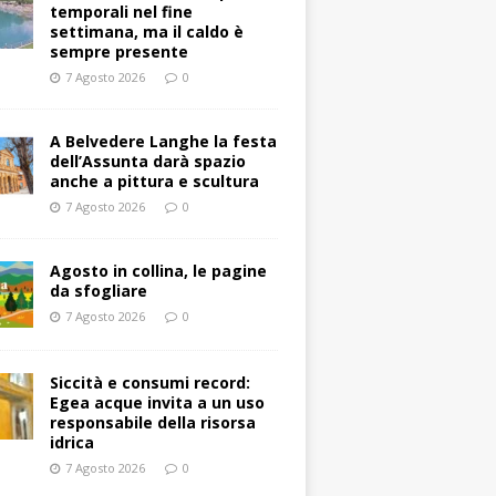
temporali nel fine
settimana, ma il caldo è
sempre presente
7 Agosto 2026
0
A Belvedere Langhe la festa
dell’Assunta darà spazio
anche a pittura e scultura
7 Agosto 2026
0
Agosto in collina, le pagine
da sfogliare
7 Agosto 2026
0
Siccità e consumi record:
Egea acque invita a un uso
responsabile della risorsa
idrica
7 Agosto 2026
0