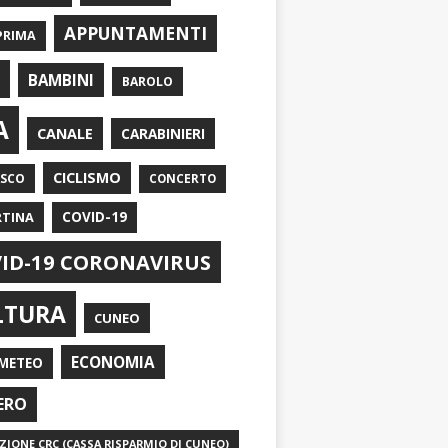
APPUNTAMENTI
PRIMA
I
BAMBINI
BAROLO
A
CANALE
CARABINIERI
CICLISMO
ASCO
CONCERTO
RTINA
COVID-19
ID-19 CORONAVIRUS
LTURA
CUNEO
ECONOMIA
METEO
ERO
IONE CRC (CASSA RISPARMIO DI CUNEO)