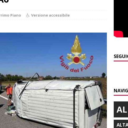
]
Bollettino meteo: un po’ di temporali nel fine settimana, ma il
Primo Piano
Versione accessibile
presente
ALBA
]
A Belvedere Langhe la festa dell’Assunta darà spazio anche a
a
LANGHE
]
Agosto in collina, le pagine da sfogliare
ALBA
SEGUI
]
Siccità e consumi record: Egea acque invita a un uso
a risorsa idrica
ALBA
]
Dal 13 al 16 agosto a Priocca c’è la Sagra della costata di
NAVIG
PIANO
AL
ALT