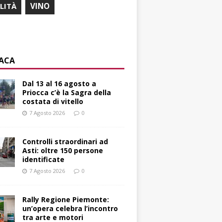
ILITÀ
VINO
ACA
Dal 13 al 16 agosto a
Priocca c’è la Sagra della
costata di vitello
7 Agosto 2026
0
Controlli straordinari ad
Asti: oltre 150 persone
identificate
7 Agosto 2026
0
Rally Regione Piemonte:
un’opera celebra l’incontro
tra arte e motori