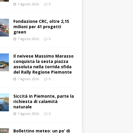
7 Agosto 2026
0
Fondazione CRC, oltre 2,15
milioni per 41 progetti
green
7 Agosto 2026
0
Il neivese Massimo Marasso
conquista la sesta piazza
assoluta nella torrida sfida
del Rally Regione Piemonte
7 Agosto 2026
0
Siccità in Piemonte, parte la
richiesta di calamità
naturale
7 Agosto 2026
0
Bollettino meteo: un po’ di