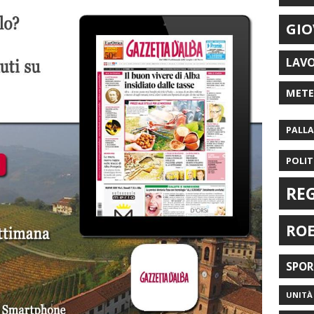
GIO
LAV
MET
PALL
POLIT
RE
RO
SPO
UNITÀ 