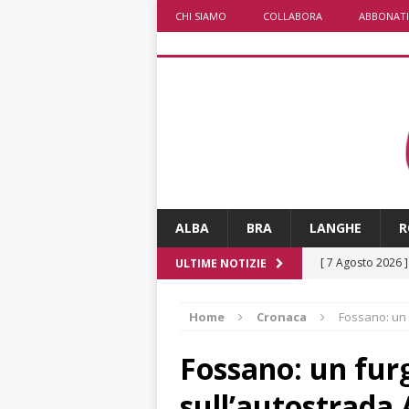
CHI SIAMO
COLLABORA
ABBONATI
ALBA
BRA
LANGHE
R
[ 7 Agosto 2026 
ULTIME NOTIZIE
CRONACA
Home
Cronaca
Fossano: un 
[ 7 Agosto 2026 
ALTRE NOTIZIE
Fossano: un furg
[ 7 Agosto 2026 
sull’autostrada 