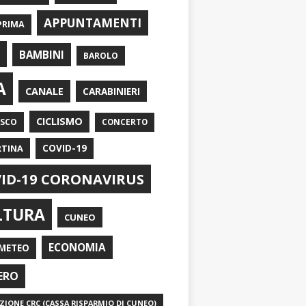
APPUNTAMENTI
PRIMA
I
BAMBINI
BAROLO
A
CANALE
CARABINIERI
CICLISMO
ASCO
CONCERTO
RTINA
COVID-19
ID-19 CORONAVIRUS
LTURA
CUNEO
ECONOMIA
METEO
ERO
IONE CRC (CASSA RISPARMIO DI CUNEO)