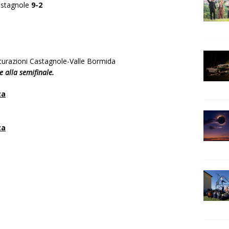
Castagnole
9-2
icurazioni Castagnole-Valle Bormida
e alla semifinale.
za
za