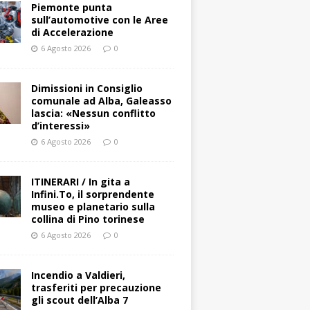
Piemonte punta
sull’automotive con le Aree
di Accelerazione
6 Agosto 2026
0
Dimissioni in Consiglio
comunale ad Alba, Galeasso
lascia: «Nessun conflitto
d’interessi»
6 Agosto 2026
0
ITINERARI / In gita a
Infini.To, il sorprendente
museo e planetario sulla
collina di Pino torinese
6 Agosto 2026
0
Incendio a Valdieri,
trasferiti per precauzione
gli scout dell’Alba 7