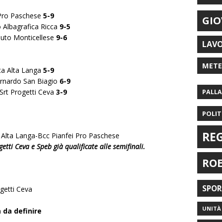
 Pro Paschese
5-9
GIO
 Albagrafica Ricca
9-5
auto Monticellese
9-6
LAV
MET
ta Alta Langa
5-9
ernardo San Biagio
6-9
Srt Progetti Ceva
3-9
PALL
POLIT
RE
 Alta Langa-Bcc Pianfei Pro Paschese
tti Ceva e Speb già qualificate alle semifinali.
RO
SPO
getti Ceva
UNITÀ 
 da definire