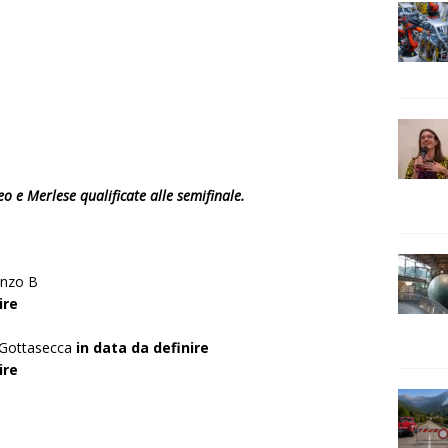
 e Merlese qualificate alle semifinale.
anzo B
ire
-Gottasecca
in data da definire
ire