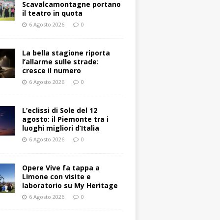
Scavalcamontagne portano
il teatro in quota
6 Agosto 2026
0
La bella stagione riporta
l’allarme sulle strade:
cresce il numero
6 Agosto 2026
0
L’eclissi di Sole del 12
agosto: il Piemonte tra i
luoghi migliori d’Italia
6 Agosto 2026
0
Opere Vive fa tappa a
Limone con visite e
laboratorio su My Heritage
6 Agosto 2026
0