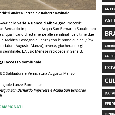
ANTE
arbitri Andrea Ferracin e Roberto Ravinale
AST
y-out
della
Serie A Banca d’Alba-Egea
. Nocciole
 San Bernardo Imperiese e Acqua San Bernardo Subalcuneo
BR
 si qualificano direttamente alle semifinali. Le ultime due
 e Araldica Castagnole Lanze) con le prime due dei
play-
niciatura Augusto Manzo), invece, giocheranno gli
CHER
in semifinale. L’Alusic Merlese retrocede in Serie B.
COPE
ggi accesso semifinale
COV
FBC Sabbiatura e Verniciatura Augusto Manzo
CU
astagnole Lanze-Bormidese
i Acqua San Bernardo Imperiese e Acqua San Bernardo
DATA
i.
FERR
I CAMPIONATI
FONDAZ