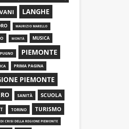
LANGHE
VANI
ORO
MAURIZIO MARELLO
EO
MUSICA
MONTÀ
PIEMONTE
APUGNO
PRIMA PAGINA
ICA
GIONE PIEMONTE
ERO
SCUOLA
SANITÀ
TURISMO
RT
TORINO
DI CRISI DELLA REGIONE PIEMONTE