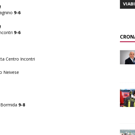
VIAB
a
Dagnino
9-6
a
ncontri
9-6
CRON
ta Centro Incontri
do Neivese
le Bormida
9-8