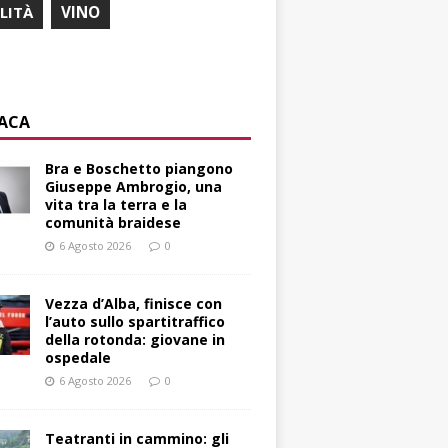
ILITÀ
VINO
ACA
Bra e Boschetto piangono
Giuseppe Ambrogio, una
vita tra la terra e la
comunità braidese
6 Agosto 2026
0
Vezza d’Alba, finisce con
l’auto sullo spartitraffico
della rotonda: giovane in
ospedale
6 Agosto 2026
0
Teatranti in cammino: gli