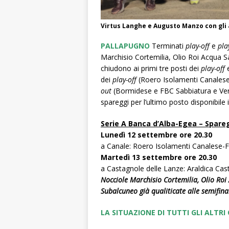
Virtus Langhe e Augusto Manzo con gli 
PALLAPUGNO
Terminati
play-off
e
pla
Marchisio Cortemilia, Olio Roi Acqua
chiudono ai primi tre posti dei
play-off
e
dei
play-off
(Roero Isolamenti Canalese
out
(Bormidese e FBC Sabbiatura e Ver
spareggi per l’ultimo posto disponibile 
Serie A Banca d’Alba-Egea – Spare
Lunedì 12 settembre ore 20.30
a Canale: Roero Isolamenti Canalese-
Martedì 13 settembre ore 20.30
a Castagnole delle Lanze: Araldica C
Nocciole Marchisio Cortemilia, Olio Ro
Subalcuneo già qualiticate alle semifinal
LA SITUAZIONE DI TUTTI GLI ALTR