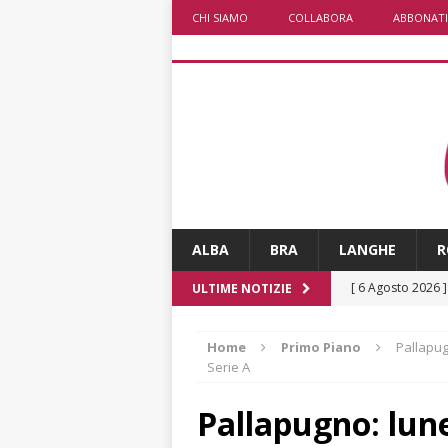
CHI SIAMO
COLLABORA
ABBONATI
ALBA
BRA
LANGHE
R
[ 6 Agosto 2026 
ULTIME NOTIZIE
rotonda: giovan
Home
Primo Piano
Pallapug
[ 6 Agosto 2026 
Serie A
numero
ALTRE
Pallapugno: lune
[ 6 Agosto 2026 