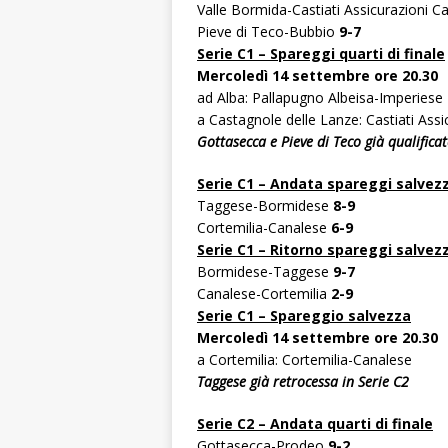
Valle Bormida-Castiati Assicurazioni 
Pieve di Teco-Bubbio
9-7
Serie C1 – Spareggi quarti di finale
Mercoledì 14 settembre ore 20.30
ad Alba: Pallapugno Albeisa-Imperiese
a Castagnole delle Lanze: Castiati Ass
Gottasecca e Pieve di Teco già qualificat
Serie C1 – Andata spareggi salvez
Taggese-Bormidese
8-9
Cortemilia-Canalese
6-9
Serie C1 – Ritorno spareggi salvez
Bormidese-Taggese
9-7
Canalese-Cortemilia
2-9
Serie C1 – Spareggio salvezza
Mercoledì 14 settembre ore 20.30
a Cortemilia: Cortemilia-Canalese
Taggese già retrocessa in Serie C2
Serie C2 – Andata quarti di finale
Gottasecca-Prodeo
9-2