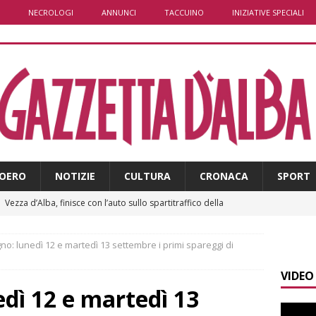
NECROLOGI
ANNUNCI
TACCUINO
INIZIATIVE SPECIALI
OERO
NOTIZIE
CULTURA
CRONACA
SPORT
]
Vezza d’Alba, finisce con l’auto sullo spartitraffico della
e in ospedale
CRONACA
no: lunedì 12 e martedì 13 settembre i primi spareggi di
]
La bella stagione riporta l’allarme sulle strade: cresce il
VIDEO
 NOTIZIE
dì 12 e martedì 13
]
Piemonte punta sull’automotive con le Aree di Accelerazione