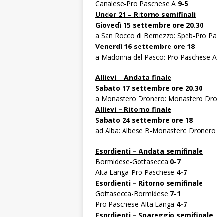
Canalese-Pro Paschese A
9-5
Under 21 – Ritorno semifinali
Giovedì 15 settembre ore 20.30
a San Rocco di Bernezzo: Speb-Pro P
Venerdì 16 settembre ore 18
a Madonna del Pasco: Pro Paschese A
Allievi – Andata finale
Sabato 17 settembre ore 20.30
a Monastero Dronero: Monastero Dro
Allievi – Ritorno finale
Sabato 24 settembre ore 18
ad Alba: Albese B-Monastero Dronero
Esordienti – Andata semifinale
Bormidese-Gottasecca
0-7
Alta Langa-Pro Paschese
4-7
Esordienti – Ritorno semifinale
Gottasecca-Bormidese
7-1
Pro Paschese-Alta Langa
4-7
Esor
dienti – Spareggio semifinale