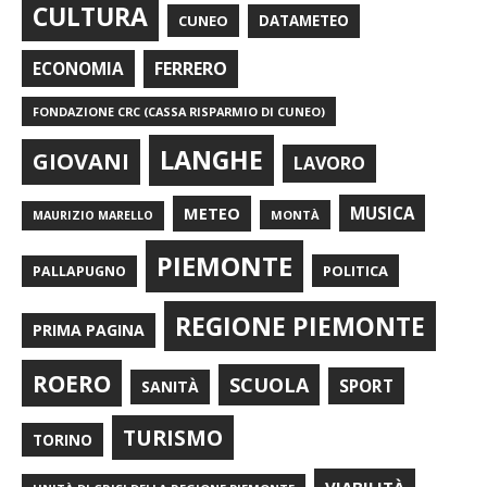
CULTURA
CUNEO
DATAMETEO
FERRERO
ECONOMIA
FONDAZIONE CRC (CASSA RISPARMIO DI CUNEO)
LANGHE
GIOVANI
LAVORO
METEO
MUSICA
MONTÀ
MAURIZIO MARELLO
PIEMONTE
POLITICA
PALLAPUGNO
REGIONE PIEMONTE
PRIMA PAGINA
ROERO
SCUOLA
SPORT
SANITÀ
TURISMO
TORINO