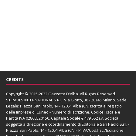
CREDITS
Copyright © 2015-2022 Gazzetta D'Alba. All Rights Reserved.
ST PAULS INTERNATIONAL S.R.L.
Via Giotto, 36 - 20145 Milano. Sede
Legale: Piazza San Paolo, 14 - 12051 Alba (CN) Iscritta al registro
delle Imprese di Cuneo - Numero di iscrizione, Codice Fiscale e
Partita IVA 02860520150. Capitale Sociale € 479.552 i.v. Società
soggetta a direzione e coordinamento di
Editoriale San Paolo
S.r.l.
-
Piazza San Paolo, 14 - 12051 Alba (CN) - P.IVA/Cod.fisc./Iscrizione