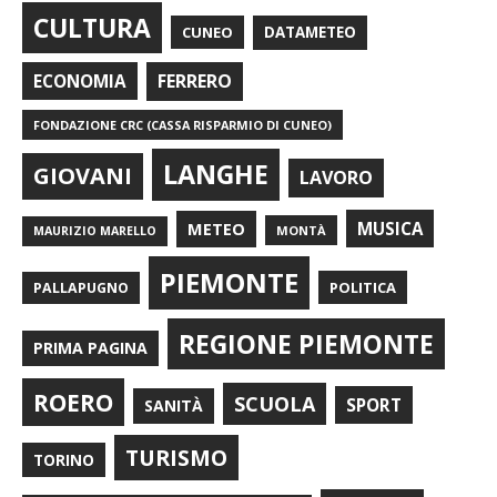
CULTURA
CUNEO
DATAMETEO
FERRERO
ECONOMIA
FONDAZIONE CRC (CASSA RISPARMIO DI CUNEO)
LANGHE
GIOVANI
LAVORO
METEO
MUSICA
MONTÀ
MAURIZIO MARELLO
PIEMONTE
POLITICA
PALLAPUGNO
REGIONE PIEMONTE
PRIMA PAGINA
ROERO
SCUOLA
SPORT
SANITÀ
TURISMO
TORINO