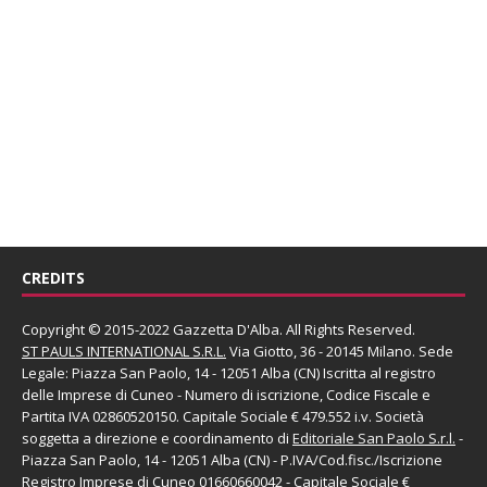
CREDITS
Copyright © 2015-2022 Gazzetta D'Alba. All Rights Reserved.
ST PAULS INTERNATIONAL S.R.L.
Via Giotto, 36 - 20145 Milano. Sede
Legale: Piazza San Paolo, 14 - 12051 Alba (CN) Iscritta al registro
delle Imprese di Cuneo - Numero di iscrizione, Codice Fiscale e
Partita IVA 02860520150. Capitale Sociale € 479.552 i.v. Società
soggetta a direzione e coordinamento di
Editoriale San Paolo
S.r.l.
-
Piazza San Paolo, 14 - 12051 Alba (CN) - P.IVA/Cod.fisc./Iscrizione
Registro Imprese di Cuneo 01660660042 - Capitale Sociale €