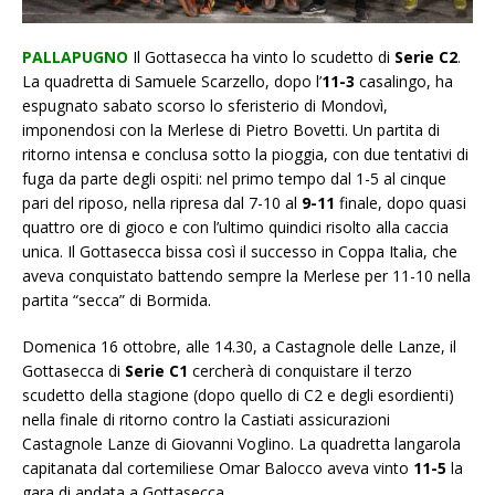
PALLAPUGNO
Il Gottasecca ha vinto lo scudetto di
Serie C2
.
La quadretta di Samuele Scarzello, dopo l’
11-3
casalingo, ha
espugnato sabato scorso lo sferisterio di Mondovì,
imponendosi con la Merlese di Pietro Bovetti. Un partita di
ritorno intensa e conclusa sotto la pioggia, con due tentativi di
fuga da parte degli ospiti: nel primo tempo dal 1-5 al cinque
pari del riposo, nella ripresa dal 7-10 al
9-11
finale, dopo quasi
quattro ore di gioco e con l’ultimo quindici risolto alla caccia
unica. Il Gottasecca bissa così il successo in Coppa Italia, che
aveva conquistato battendo sempre la Merlese per 11-10 nella
partita “secca” di Bormida.
Domenica 16 ottobre, alle 14.30, a Castagnole delle Lanze, il
Gottasecca di
Serie C1
cercherà di conquistare il terzo
scudetto della stagione (dopo quello di C2 e degli esordienti)
nella finale di ritorno contro la Castiati assicurazioni
Castagnole Lanze di Giovanni Voglino. La quadretta langarola
capitanata dal cortemiliese Omar Balocco aveva vinto
11-5
la
gara di andata a Gottasecca.