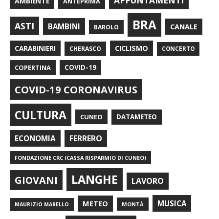
APPUNTAMENTI
AMBIENTE
ANTEPRIMA
BRA
ASTI
BAMBINI
CANALE
BAROLO
CARABINIERI
CICLISMO
CHERASCO
CONCERTO
COPERTINA
COVID-19
COVID-19 CORONAVIRUS
CULTURA
CUNEO
DATAMETEO
FERRERO
ECONOMIA
FONDAZIONE CRC (CASSA RISPARMIO DI CUNEO)
LANGHE
GIOVANI
LAVORO
METEO
MUSICA
MONTÀ
MAURIZIO MARELLO