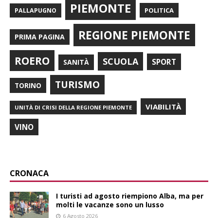
PIEMONTE
POLITICA
PALLAPUGNO
REGIONE PIEMONTE
PRIMA PAGINA
ROERO
SCUOLA
SPORT
SANITÀ
TURISMO
TORINO
VIABILITÀ
UNITÀ DI CRISI DELLA REGIONE PIEMONTE
VINO
CRONACA
I turisti ad agosto riempiono Alba, ma per
molti le vacanze sono un lusso
6 Agosto 2026