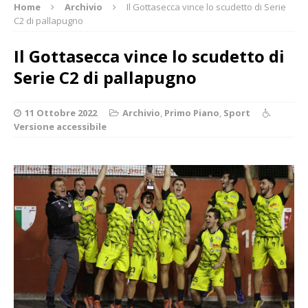
Home
Archivio
Il Gottasecca vince lo scudetto di Serie
C2 di pallapugno
Il Gottasecca vince lo scudetto di
Serie C2 di pallapugno
11 Ottobre 2022
Archivio
,
Primo Piano
,
Sport
Versione accessibile