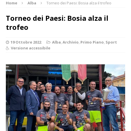
Home
Alba
Torneo dei Paesi: Bosia alza il trofeo
Torneo dei Paesi: Bosia alza il
trofeo
19 Ottobre 2022
Alba
,
Archivio
,
Primo Piano
,
Sport
Versione accessibile