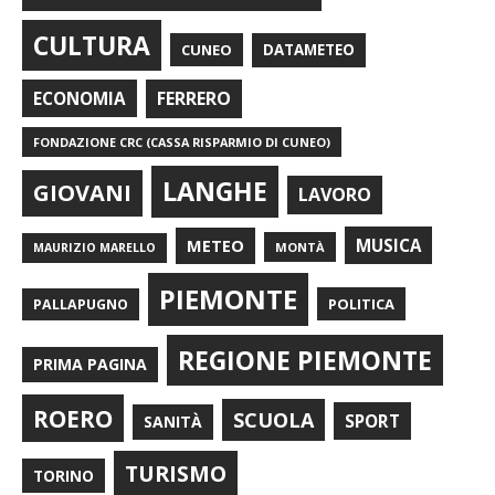
CULTURA
CUNEO
DATAMETEO
FERRERO
ECONOMIA
FONDAZIONE CRC (CASSA RISPARMIO DI CUNEO)
LANGHE
GIOVANI
LAVORO
METEO
MUSICA
MONTÀ
MAURIZIO MARELLO
PIEMONTE
POLITICA
PALLAPUGNO
REGIONE PIEMONTE
PRIMA PAGINA
ROERO
SCUOLA
SPORT
SANITÀ
TURISMO
TORINO