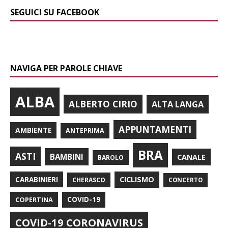
SEGUICI SU FACEBOOK
NAVIGA PER PAROLE CHIAVE
ALBA
ALBERTO CIRIO
ALTA LANGA
APPUNTAMENTI
AMBIENTE
ANTEPRIMA
BRA
ASTI
BAMBINI
CANALE
BAROLO
CARABINIERI
CICLISMO
CHERASCO
CONCERTO
COPERTINA
COVID-19
COVID-19 CORONAVIRUS