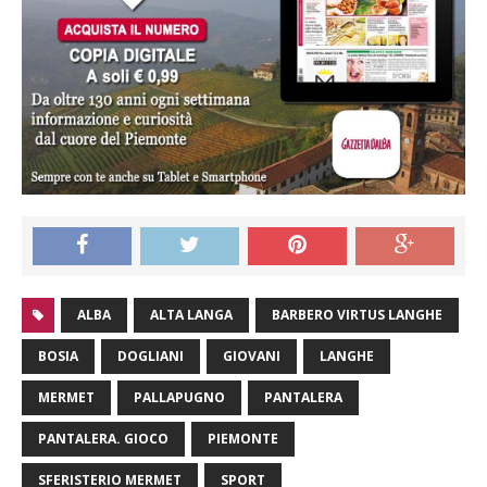
ALBA
ALTA LANGA
BARBERO VIRTUS LANGHE
BOSIA
DOGLIANI
GIOVANI
LANGHE
MERMET
PALLAPUGNO
PANTALERA
PANTALERA. GIOCO
PIEMONTE
SFERISTERIO MERMET
SPORT