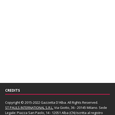
CREDITS
Copyright © 2015-2022 Gazzetta D'Alba. All Rights Reserved.
ST PAULS INTERNATIONAL S.R.L.
Via Giotto, 36 - 20145 Milano. Sede
Legale: Piazza San Paolo, 14 - 12051 Alba (CN) Iscritta al registro