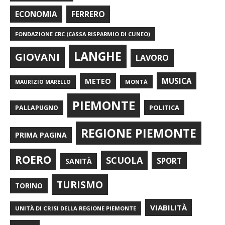
FERRERO
ECONOMIA
FONDAZIONE CRC (CASSA RISPARMIO DI CUNEO)
LANGHE
GIOVANI
LAVORO
METEO
MUSICA
MONTÀ
MAURIZIO MARELLO
PIEMONTE
POLITICA
PALLAPUGNO
REGIONE PIEMONTE
PRIMA PAGINA
ROERO
SCUOLA
SPORT
SANITÀ
TURISMO
TORINO
VIABILITÀ
UNITÀ DI CRISI DELLA REGIONE PIEMONTE