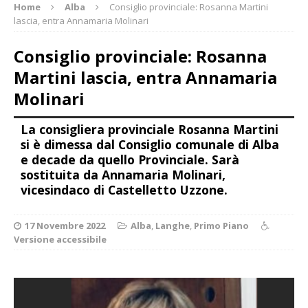
Home
Alba
Consiglio provinciale: Rosanna Martini
lascia, entra Annamaria Molinari
Consiglio provinciale: Rosanna
Martini lascia, entra Annamaria
Molinari
La consigliera provinciale Rosanna Martini
si è dimessa dal Consiglio comunale di Alba
e decade da quello Provinciale. Sarà
sostituita da Annamaria Molinari,
vicesindaco di Castelletto Uzzone.
17 Novembre 2022
Alba
,
Langhe
,
Primo Piano
Versione accessibile