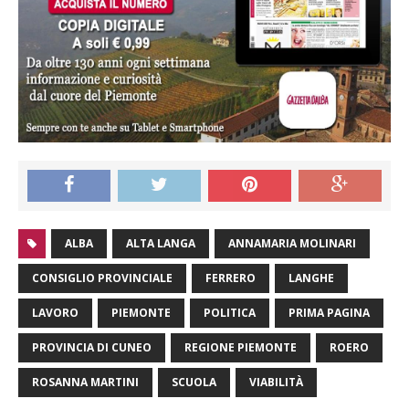
ALBA
ALTA LANGA
ANNAMARIA MOLINARI
CONSIGLIO PROVINCIALE
FERRERO
LANGHE
LAVORO
PIEMONTE
POLITICA
PRIMA PAGINA
PROVINCIA DI CUNEO
REGIONE PIEMONTE
ROERO
ROSANNA MARTINI
SCUOLA
VIABILITÀ