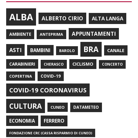
ALBA
ALBERTO CIRIO
ALTA LANGA
APPUNTAMENTI
AMBIENTE
ANTEPRIMA
BRA
ASTI
BAMBINI
CANALE
BAROLO
CARABINIERI
CICLISMO
CHERASCO
CONCERTO
COPERTINA
COVID-19
COVID-19 CORONAVIRUS
CULTURA
CUNEO
DATAMETEO
FERRERO
ECONOMIA
FONDAZIONE CRC (CASSA RISPARMIO DI CUNEO)