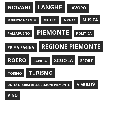
LANGHE
GIOVANI
LAVORO
METEO
MUSICA
MONTÀ
MAURIZIO MARELLO
PIEMONTE
POLITICA
PALLAPUGNO
REGIONE PIEMONTE
PRIMA PAGINA
ROERO
SCUOLA
SPORT
SANITÀ
TURISMO
TORINO
VIABILITÀ
UNITÀ DI CRISI DELLA REGIONE PIEMONTE
VINO