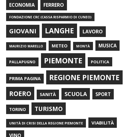
FERRERO
ECONOMIA
FONDAZIONE CRC (CASSA RISPARMIO DI CUNEO)
LANGHE
GIOVANI
LAVORO
METEO
MUSICA
MONTÀ
MAURIZIO MARELLO
PIEMONTE
POLITICA
PALLAPUGNO
REGIONE PIEMONTE
PRIMA PAGINA
ROERO
SCUOLA
SPORT
SANITÀ
TURISMO
TORINO
VIABILITÀ
UNITÀ DI CRISI DELLA REGIONE PIEMONTE
VINO