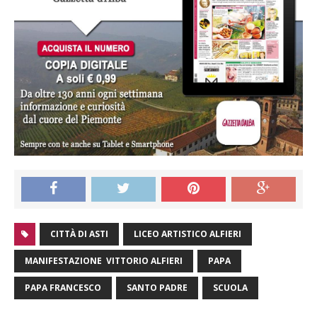
CITTÀ DI ASTI
LICEO ARTISTICO ALFIERI
MANIFESTAZIONE VITTORIO ALFIERI
PAPA
PAPA FRANCESCO
SANTO PADRE
SCUOLA