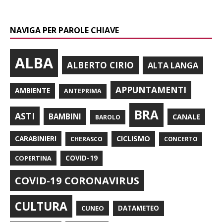
NAVIGA PER PAROLE CHIAVE
ALBA
ALBERTO CIRIO
ALTA LANGA
APPUNTAMENTI
AMBIENTE
ANTEPRIMA
BRA
ASTI
BAMBINI
CANALE
BAROLO
CARABINIERI
CICLISMO
CHERASCO
CONCERTO
COPERTINA
COVID-19
COVID-19 CORONAVIRUS
CULTURA
CUNEO
DATAMETEO