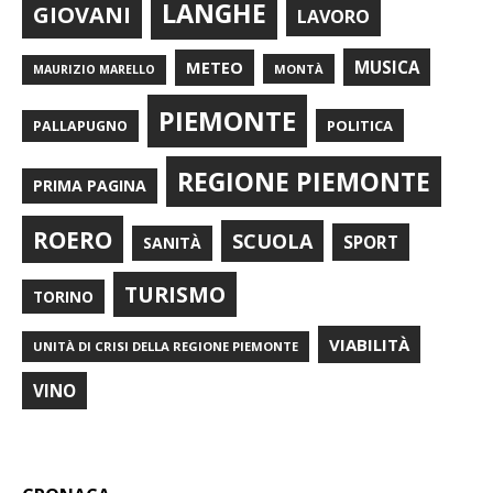
LANGHE
GIOVANI
LAVORO
METEO
MUSICA
MONTÀ
MAURIZIO MARELLO
PIEMONTE
POLITICA
PALLAPUGNO
REGIONE PIEMONTE
PRIMA PAGINA
ROERO
SCUOLA
SPORT
SANITÀ
TURISMO
TORINO
VIABILITÀ
UNITÀ DI CRISI DELLA REGIONE PIEMONTE
VINO