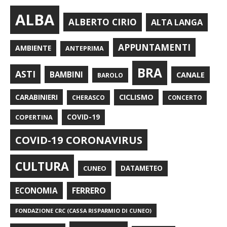
ALBA
ALBERTO CIRIO
ALTA LANGA
APPUNTAMENTI
AMBIENTE
ANTEPRIMA
BRA
ASTI
BAMBINI
CANALE
BAROLO
CARABINIERI
CICLISMO
CHERASCO
CONCERTO
COPERTINA
COVID-19
COVID-19 CORONAVIRUS
CULTURA
CUNEO
DATAMETEO
FERRERO
ECONOMIA
FONDAZIONE CRC (CASSA RISPARMIO DI CUNEO)