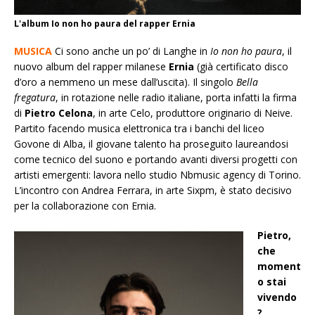
L'album Io non ho paura del rapper Ernia
MUSICA
Ci sono anche un po’ di Langhe in
Io non ho paura
, il
nuovo album del rapper milanese
Ernia
(già certificato disco
d’oro a nemmeno un mese dall’uscita). Il singolo
Bella
fregatura
, in rotazione nelle radio italiane, porta infatti la firma
di
Pietro Celona
, in arte Celo, produttore originario di Neive.
Partito facendo musica elettronica tra i banchi del liceo
Govone di Alba, il giovane talento ha proseguito laureandosi
come tecnico del suono e portando avanti diversi progetti con
artisti emergenti: lavora nello studio Nbmusic agency di Torino.
L’incontro con Andrea Ferrara, in arte Sixpm, è stato decisivo
per la collaborazione con Ernia.
Pietro,
che
moment
o stai
vivendo
?