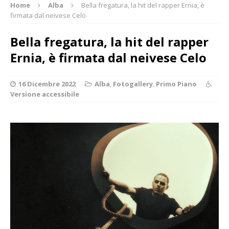
Home
Alba
Bella fregatura, la hit del rapper Ernia, è
firmata dal neivese Celo
Bella fregatura, la hit del rapper
Ernia, è firmata dal neivese Celo
16 Dicembre 2022
Alba
,
Fotogallery
,
Primo Piano
Versione accessibile