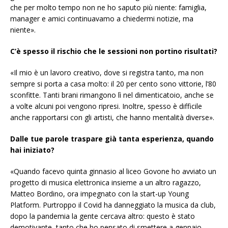
che per molto tempo non ne ho saputo più niente: famiglia,
manager e amici continuavamo a chiedermi notizie, ma
niente».
C’è spesso il rischio che le sessioni non portino risultati?
«Il mio è un lavoro creativo, dove si registra tanto, ma non
sempre si porta a casa molto: il 20 per cento sono vittorie, l’80
sconfitte. Tanti brani rimangono lì nel dimenticatoio, anche se
a volte alcuni poi vengono ripresi. Inoltre, spesso è difficile
anche rapportarsi con gli artisti, che hanno mentalità diverse».
Dalle tue parole traspare già tanta esperienza, quando
hai iniziato?
«Quando facevo quinta ginnasio al liceo Govone ho avviato un
progetto di musica elettronica insieme a un altro ragazzo,
Matteo Bordino, ora impegnato con la start-up Young
Platform. Purtroppo il Covid ha danneggiato la musica da club,
dopo la pandemia la gente cercava altro: questo è stato
demotivante, tanto che ho pensato di smettere a gennaio