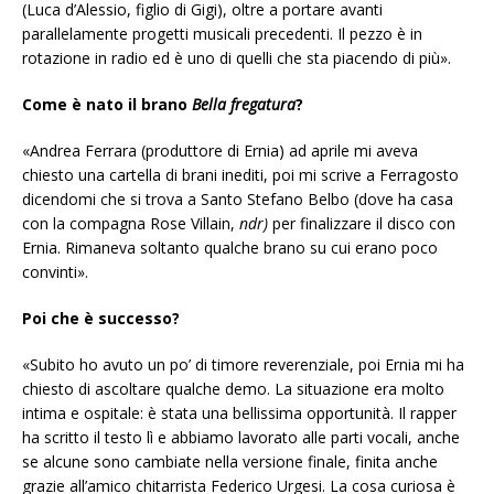
(Luca d’Alessio, figlio di Gigi), oltre a portare avanti
parallelamente progetti musicali precedenti. Il pezzo è in
rotazione in radio ed è uno di quelli che sta piacendo di più».
Come è nato il brano
Bella fregatura
?
«Andrea Ferrara (produttore di Ernia) ad aprile mi aveva
chiesto una cartella di brani inediti, poi mi scrive a Ferragosto
dicendomi che si trova a Santo Stefano Belbo (dove ha casa
con la compagna Rose Villain,
ndr)
per finalizzare il disco con
Ernia. Rimaneva soltanto qualche brano su cui erano poco
convinti».
Poi che è successo?
«Subito ho avuto un po’ di timore reverenziale, poi Ernia mi ha
chiesto di ascoltare qualche demo. La situazione era molto
intima e ospitale: è stata una bellissima opportunità. Il rapper
ha scritto il testo lì e abbiamo lavorato alle parti vocali, anche
se alcune sono cambiate nella versione finale, finita anche
grazie all’amico chitarrista Federico Urgesi. La cosa curiosa è