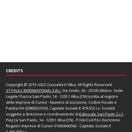
CREDITS
Copyright © 2015-2022 Gazzetta D'Alba. All Rights Reserved.
ST PAULS INTERNATIONAL S.R.L.
Via Giotto, 36 - 20145 Milano. Sede
Legale: Piazza San Paolo, 14 - 12051 Alba (CN) Iscritta al registro
delle Imprese di Cuneo - Numero di iscrizione, Codice Fiscale e
Partita IVA 02860520150. Capitale Sociale € 479.552 i.v. Società
soggetta a direzione e coordinamento di
Editoriale San Paolo
S.r.l.
-
Piazza San Paolo, 14 - 12051 Alba (CN) - P.IVA/Cod.fisc./Iscrizione
Registro Imprese di Cuneo 01660660042 - Capitale Sociale €
3.400.000 i.v.