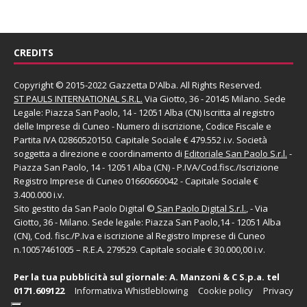
CREDITS
Copyright © 2015-2022 Gazzetta D'Alba. All Rights Reserved.
ST PAULS INTERNATIONAL S.R.L.
Via Giotto, 36 - 20145 Milano. Sede
Legale: Piazza San Paolo, 14 - 12051 Alba (CN) Iscritta al registro
delle Imprese di Cuneo - Numero di iscrizione, Codice Fiscale e
Partita IVA 02860520150. Capitale Sociale € 479.552 i.v. Società
soggetta a direzione e coordinamento di
Editoriale San Paolo
S.r.l.
-
Piazza San Paolo, 14 - 12051 Alba (CN) - P.IVA/Cod.fisc./Iscrizione
Registro Imprese di Cuneo 01660660042 - Capitale Sociale €
3.400.000 i.v.
Sito gestito da
San Paolo Digital
©
San Paolo Digital S.r.l.
, - Via
Giotto, 36 - Milano. Sede legale: Piazza San Paolo,14 - 12051 Alba
(CN), Cod. fisc./P.Iva e iscrizione al Registro Imprese di Cuneo
n.10057461005 – R.E.A. 279529. Capitale sociale € 30.000,00 i.v.
Per la tua pubblicità sul giornale:
A. Manzoni & C S.p.a.
tel
0171.609122
Informativa Whistleblowing
Cookie policy
Privacy