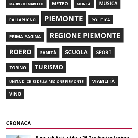
METEO
MUSICA
MONTÀ
MAURIZIO MARELLO
PIEMONTE
POLITICA
PALLAPUGNO
REGIONE PIEMONTE
PRIMA PAGINA
ROERO
SCUOLA
SPORT
SANITÀ
TURISMO
TORINO
VIABILITÀ
UNITÀ DI CRISI DELLA REGIONE PIEMONTE
VINO
CRONACA
Banca di Asti, utile a 26,7 milioni nel primo