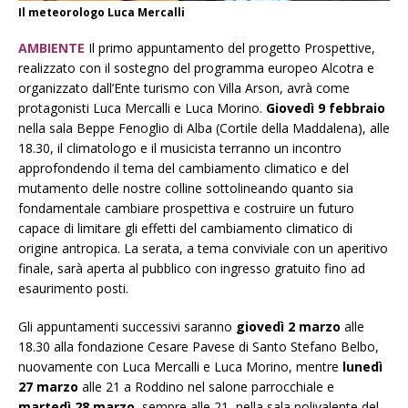
Il meteorologo Luca Mercalli
AMBIENTE
Il primo appuntamento del progetto Prospettive,
realizzato con il sostegno del programma europeo Alcotra e
organizzato dall’Ente turismo con Villa Arson, avrà come
protagonisti Luca Mercalli e Luca Morino.
Giovedì 9 febbraio
nella sala Beppe Fenoglio di Alba (Cortile della Maddalena), alle
18.30, il climatologo e il musicista terranno un incontro
approfondendo il tema del cambiamento climatico e del
mutamento delle nostre colline sottolineando quanto sia
fondamentale cambiare prospettiva e costruire un futuro
capace di limitare gli effetti del cambiamento climatico di
origine antropica. La serata, a tema conviviale con un aperitivo
finale, sarà aperta al pubblico con ingresso gratuito fino ad
esaurimento posti.
Gli appuntamenti successivi saranno
giovedì 2 marzo
alle
18.30 alla fondazione Cesare Pavese di Santo Stefano Belbo,
nuovamente con Luca Mercalli e Luca Morino, mentre
lunedì
27 marzo
alle 21 a Roddino nel salone parrocchiale e
martedì 28 marzo
, sempre alle 21, nella sala polivalente del