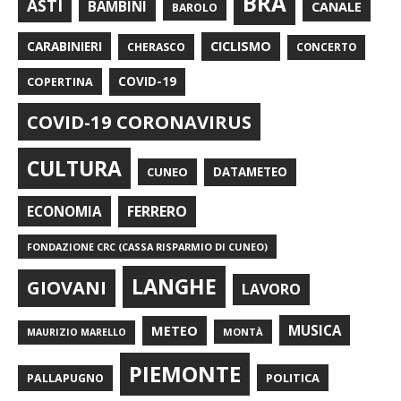
BRA
ASTI
BAMBINI
CANALE
BAROLO
CARABINIERI
CICLISMO
CHERASCO
CONCERTO
COPERTINA
COVID-19
COVID-19 CORONAVIRUS
CULTURA
CUNEO
DATAMETEO
FERRERO
ECONOMIA
FONDAZIONE CRC (CASSA RISPARMIO DI CUNEO)
LANGHE
GIOVANI
LAVORO
METEO
MUSICA
MONTÀ
MAURIZIO MARELLO
PIEMONTE
POLITICA
PALLAPUGNO