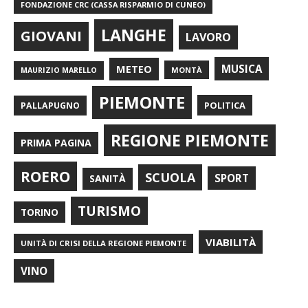
FONDAZIONE CRC (CASSA RISPARMIO DI CUNEO)
LANGHE
GIOVANI
LAVORO
METEO
MUSICA
MONTÀ
MAURIZIO MARELLO
PIEMONTE
POLITICA
PALLAPUGNO
REGIONE PIEMONTE
PRIMA PAGINA
ROERO
SCUOLA
SPORT
SANITÀ
TURISMO
TORINO
VIABILITÀ
UNITÀ DI CRISI DELLA REGIONE PIEMONTE
VINO