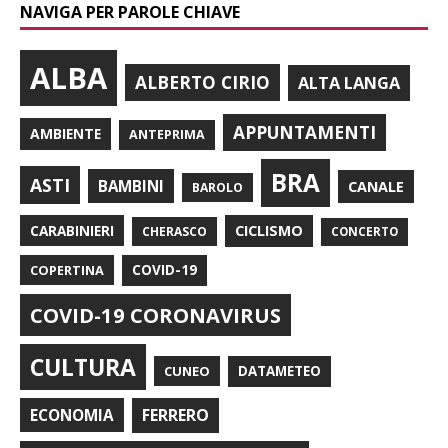
NAVIGA PER PAROLE CHIAVE
ALBA
ALBERTO CIRIO
ALTA LANGA
APPUNTAMENTI
AMBIENTE
ANTEPRIMA
BRA
ASTI
BAMBINI
CANALE
BAROLO
CARABINIERI
CICLISMO
CHERASCO
CONCERTO
COPERTINA
COVID-19
COVID-19 CORONAVIRUS
CULTURA
CUNEO
DATAMETEO
FERRERO
ECONOMIA