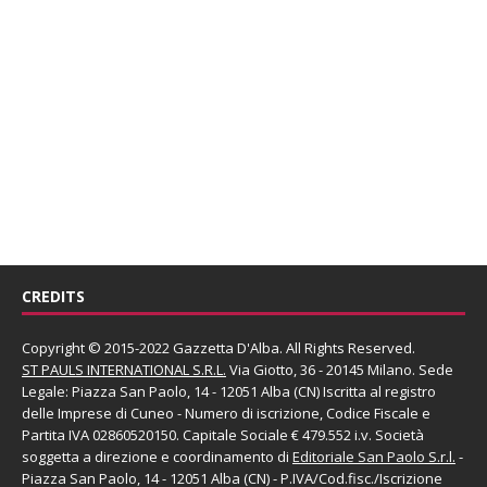
CREDITS
Copyright © 2015-2022 Gazzetta D'Alba. All Rights Reserved.
ST PAULS INTERNATIONAL S.R.L.
Via Giotto, 36 - 20145 Milano. Sede
Legale: Piazza San Paolo, 14 - 12051 Alba (CN) Iscritta al registro
delle Imprese di Cuneo - Numero di iscrizione, Codice Fiscale e
Partita IVA 02860520150. Capitale Sociale € 479.552 i.v. Società
soggetta a direzione e coordinamento di
Editoriale San Paolo
S.r.l.
-
Piazza San Paolo, 14 - 12051 Alba (CN) - P.IVA/Cod.fisc./Iscrizione