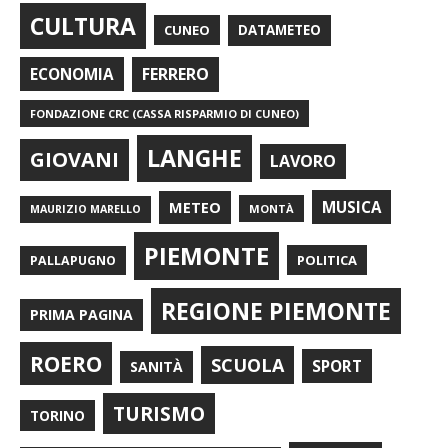
CULTURA
CUNEO
DATAMETEO
FERRERO
ECONOMIA
FONDAZIONE CRC (CASSA RISPARMIO DI CUNEO)
LANGHE
GIOVANI
LAVORO
METEO
MUSICA
MONTÀ
MAURIZIO MARELLO
PIEMONTE
POLITICA
PALLAPUGNO
REGIONE PIEMONTE
PRIMA PAGINA
ROERO
SCUOLA
SPORT
SANITÀ
TURISMO
TORINO