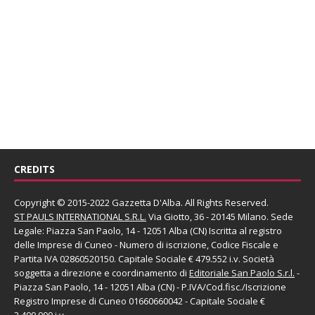
CREDITS
Copyright © 2015-2022 Gazzetta D'Alba. All Rights Reserved.
ST PAULS INTERNATIONAL S.R.L.
Via Giotto, 36 - 20145 Milano. Sede
Legale: Piazza San Paolo, 14 - 12051 Alba (CN) Iscritta al registro
delle Imprese di Cuneo - Numero di iscrizione, Codice Fiscale e
Partita IVA 02860520150. Capitale Sociale € 479.552 i.v. Società
soggetta a direzione e coordinamento di
Editoriale San Paolo
S.r.l.
-
Piazza San Paolo, 14 - 12051 Alba (CN) - P.IVA/Cod.fisc./Iscrizione
Registro Imprese di Cuneo 01660660042 - Capitale Sociale €