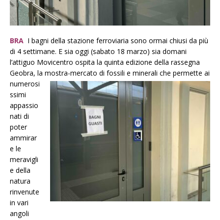
BRA
I bagni della stazione ferroviaria sono ormai chiusi da più
di 4 settimane. E sia oggi (sabato 18 marzo) sia domani
l’attiguo Movicentro ospita la quinta edizione della rassegna
Geobra, la mostra-mercato di
fossili e minerali che permette ai
numerosi
ssimi
appassio
nati di
poter
ammirar
e le
meravigli
e della
natura
rinvenute
in vari
angoli