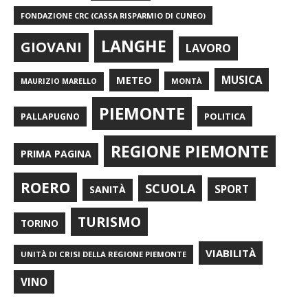
FONDAZIONE CRC (CASSA RISPARMIO DI CUNEO)
LANGHE
GIOVANI
LAVORO
METEO
MUSICA
MONTÀ
MAURIZIO MARELLO
PIEMONTE
POLITICA
PALLAPUGNO
REGIONE PIEMONTE
PRIMA PAGINA
ROERO
SCUOLA
SPORT
SANITÀ
TURISMO
TORINO
VIABILITÀ
UNITÀ DI CRISI DELLA REGIONE PIEMONTE
VINO