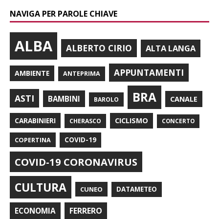
NAVIGA PER PAROLE CHIAVE
ALBA
ALBERTO CIRIO
ALTA LANGA
APPUNTAMENTI
AMBIENTE
ANTEPRIMA
BRA
ASTI
BAMBINI
CANALE
BAROLO
CARABINIERI
CICLISMO
CHERASCO
CONCERTO
COPERTINA
COVID-19
COVID-19 CORONAVIRUS
CULTURA
CUNEO
DATAMETEO
FERRERO
ECONOMIA