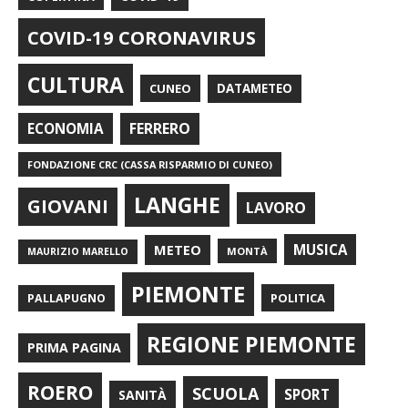
COVID-19 CORONAVIRUS
CULTURA
CUNEO
DATAMETEO
FERRERO
ECONOMIA
FONDAZIONE CRC (CASSA RISPARMIO DI CUNEO)
LANGHE
GIOVANI
LAVORO
METEO
MUSICA
MONTÀ
MAURIZIO MARELLO
PIEMONTE
POLITICA
PALLAPUGNO
REGIONE PIEMONTE
PRIMA PAGINA
ROERO
SCUOLA
SPORT
SANITÀ