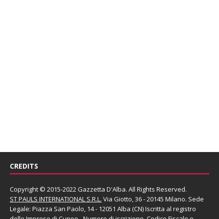
CREDITS
Copyright © 2015-2022 Gazzetta D'Alba. All Rights Reserved.
ST PAULS INTERNATIONAL S.R.L.
Via Giotto, 36 - 20145 Milano. Sede
Legale: Piazza San Paolo, 14 - 12051 Alba (CN) Iscritta al registro
delle Imprese di Cuneo - Numero di iscrizione, Codice Fiscale e