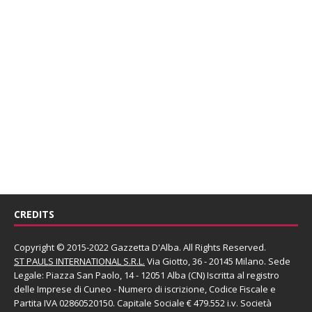
CREDITS
Copyright © 2015-2022 Gazzetta D'Alba. All Rights Reserved.
ST PAULS INTERNATIONAL S.R.L.
Via Giotto, 36 - 20145 Milano. Sede
Legale: Piazza San Paolo, 14 - 12051 Alba (CN) Iscritta al registro
delle Imprese di Cuneo - Numero di iscrizione, Codice Fiscale e
Partita IVA 02860520150. Capitale Sociale € 479.552 i.v. Società