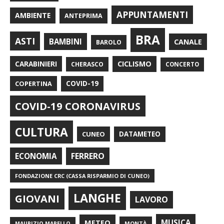
APPUNTAMENTI
AMBIENTE
ANTEPRIMA
BRA
ASTI
BAMBINI
CANALE
BAROLO
CARABINIERI
CICLISMO
CHERASCO
CONCERTO
COPERTINA
COVID-19
COVID-19 CORONAVIRUS
CULTURA
CUNEO
DATAMETEO
FERRERO
ECONOMIA
FONDAZIONE CRC (CASSA RISPARMIO DI CUNEO)
LANGHE
GIOVANI
LAVORO
METEO
MUSICA
MONTÀ
MAURIZIO MARELLO