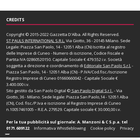
CREDITS
Copyright © 2015-2022 Gazzetta D'Alba. All Rights Reserved.
ST PAULS INTERNATIONAL S.R.L.
Via Giotto, 36 - 20145 Milano. Sede
Legale: Piazza San Paolo, 14 - 12051 Alba (CN) Iscritta al registro
delle Imprese di Cuneo - Numero di iscrizione, Codice Fiscale e
Partita IVA 02860520150. Capitale Sociale € 479.552 i.v. Società
soggetta a direzione e coordinamento di
Editoriale San Paolo
S.r.l.
-
Piazza San Paolo, 14 - 12051 Alba (CN) - P.IVA/Cod.fisc./Iscrizione
Registro Imprese di Cuneo 01660660042 - Capitale Sociale €
3.400.000 i.v.
Sito gestito da
San Paolo Digital
©
San Paolo Digital S.r.l.
, - Via
Giotto, 36 - Milano. Sede legale: Piazza San Paolo,14 - 12051 Alba
(CN), Cod. fisc./P.Iva e iscrizione al Registro Imprese di Cuneo
n.10057461005 – R.E.A. 279529. Capitale sociale € 30.000,00 i.v.
Per la tua pubblicità sul giornale:
A. Manzoni & C S.p.a.
tel
0171.609122
Informativa Whistleblowing
Cookie policy
Privacy