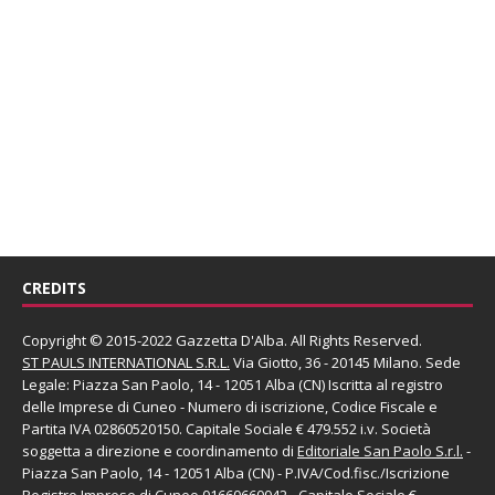
CREDITS
Copyright © 2015-2022 Gazzetta D'Alba. All Rights Reserved.
ST PAULS INTERNATIONAL S.R.L.
Via Giotto, 36 - 20145 Milano. Sede
Legale: Piazza San Paolo, 14 - 12051 Alba (CN) Iscritta al registro
delle Imprese di Cuneo - Numero di iscrizione, Codice Fiscale e
Partita IVA 02860520150. Capitale Sociale € 479.552 i.v. Società
soggetta a direzione e coordinamento di
Editoriale San Paolo
S.r.l.
-
Piazza San Paolo, 14 - 12051 Alba (CN) - P.IVA/Cod.fisc./Iscrizione