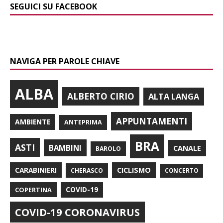
SEGUICI SU FACEBOOK
NAVIGA PER PAROLE CHIAVE
ALBA
ALBERTO CIRIO
ALTA LANGA
APPUNTAMENTI
AMBIENTE
ANTEPRIMA
BRA
ASTI
BAMBINI
CANALE
BAROLO
CARABINIERI
CICLISMO
CHERASCO
CONCERTO
COPERTINA
COVID-19
COVID-19 CORONAVIRUS