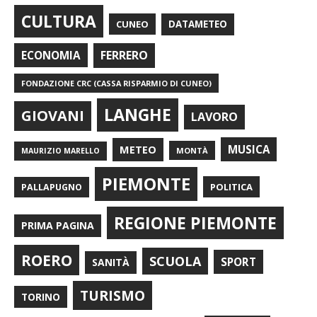
CULTURA
CUNEO
DATAMETEO
FERRERO
ECONOMIA
FONDAZIONE CRC (CASSA RISPARMIO DI CUNEO)
LANGHE
GIOVANI
LAVORO
METEO
MUSICA
MONTÀ
MAURIZIO MARELLO
PIEMONTE
POLITICA
PALLAPUGNO
REGIONE PIEMONTE
PRIMA PAGINA
ROERO
SCUOLA
SPORT
SANITÀ
TURISMO
TORINO