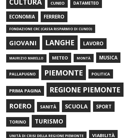
CULTURA
CUNEO
DATAMETEO
FERRERO
ECONOMIA
FONDAZIONE CRC (CASSA RISPARMIO DI CUNEO)
LANGHE
GIOVANI
LAVORO
METEO
MUSICA
MONTÀ
MAURIZIO MARELLO
PIEMONTE
POLITICA
PALLAPUGNO
REGIONE PIEMONTE
PRIMA PAGINA
ROERO
SCUOLA
SPORT
SANITÀ
TURISMO
TORINO
VIABILITÀ
UNITÀ DI CRISI DELLA REGIONE PIEMONTE