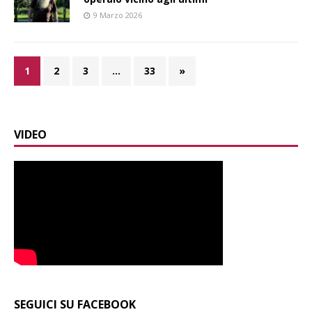
9 Marzo 2026
1
2
3
…
33
»
VIDEO
SEGUICI SU FACEBOOK