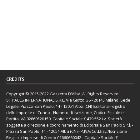
CREDITS
Copyright © 2015-2022 Gazzetta D'Alba. All Rights Reserved.
ST PAULS INTERNATIONAL S.R.L.
Via Giotto, 36 - 20145 Milano. Sede
Legale: Piazza San Paolo, 14 - 12051 Alba (CN) Iscritta al registro
delle Imprese di Cuneo - Numero di iscrizione, Codice Fiscale e
Partita IVA 02860520150. Capitale Sociale € 479.552 i.v. Società
soggetta a direzione e coordinamento di
Editoriale San Paolo
S.r.l.
-
Piazza San Paolo, 14 - 12051 Alba (CN) - P.IVA/Cod.fisc./Iscrizione
Registro Imprese di Cuneo 01660660042 - Capitale Sociale €