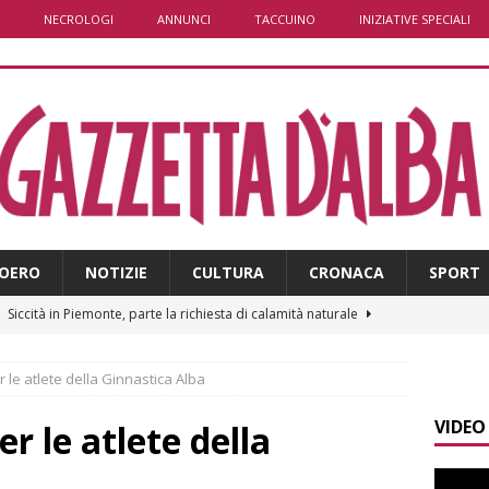
NECROLOGI
ANNUNCI
TACCUINO
INIZIATIVE SPECIALI
OERO
NOTIZIE
CULTURA
CRONACA
SPORT
]
Siccità in Piemonte, parte la richiesta di calamità naturale
er le atlete della Ginnastica Alba
]
Bollettino meteo: un po’ di temporali nel fine settimana, ma il
VIDEO
presente
ALBA
er le atlete della
]
A Belvedere Langhe la festa dell’Assunta darà spazio anche a