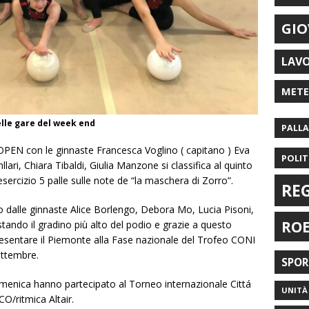
GIO
LAV
MET
lle gare del week end
PALL
PEN con le ginnaste Francesca Voglino ( capitano ) Eva
POLIT
ari, Chiara Tibaldi, Giulia Manzone si classifica al quinto
ercizio 5 palle sulle note de “la maschera di Zorro”.
RE
 dalle ginnaste Alice Borlengo, Debora Mo, Lucia Pisoni,
RO
tando il gradino più alto del podio e grazie a questo
resentare il Piemonte alla Fase nazionale del Trofeo CONI
ettembre.
SPO
omenica hanno partecipato al Torneo internazionale Cittá
UNITÀ 
CO/ritmica Altair.