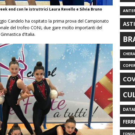
ek end con le istruttrici Laura Revello e Silvia Bruno
ANTE
io Candelo ha ospitato la prima prova del Campionato
AST
ionale del trofeo CONI, due gare molto importanti del
innastica d’Italia.
BR
CHER
COPE
COV
CU
DATA
FERR
FONDAZ