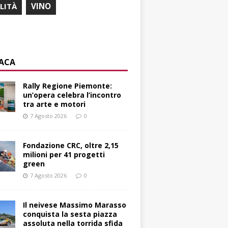
ILITÀ
VINO
ACA
Rally Regione Piemonte:
un’opera celebra l’incontro
tra arte e motori
7 Agosto 2026
0
Fondazione CRC, oltre 2,15
milioni per 41 progetti
green
7 Agosto 2026
0
Il neivese Massimo Marasso
conquista la sesta piazza
assoluta nella torrida sfida