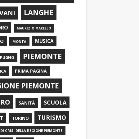
LANGHE
VANI
ORO
MAURIZIO MARELLO
EO
MUSICA
MONTÀ
PIEMONTE
APUGNO
PRIMA PAGINA
ICA
GIONE PIEMONTE
ERO
SCUOLA
SANITÀ
TURISMO
RT
TORINO
DI CRISI DELLA REGIONE PIEMONTE