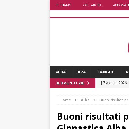
CHI SIAMO
COLLABORA
ABBONATI
ALBA
BRA
LANGHE
R
[ 7 Agosto 2026 
ULTIME NOTIZIE
CRONACA
Home
Alba
Buoni risultati p
[ 7 Agosto 2026 
caldo è sempre 
Buoni risultati p
[ 7 Agosto 2026 
Ginnastica Alba