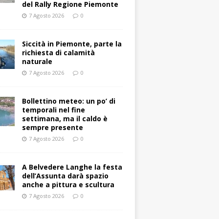
del Rally Regione Piemonte
7 Agosto 2026
0
Siccità in Piemonte, parte la
richiesta di calamità
naturale
7 Agosto 2026
0
Bollettino meteo: un po’ di
temporali nel fine
settimana, ma il caldo è
sempre presente
7 Agosto 2026
0
A Belvedere Langhe la festa
dell’Assunta darà spazio
anche a pittura e scultura
7 Agosto 2026
0