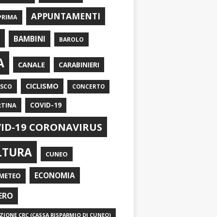
APPUNTAMENTI
PRIMA
I
BAMBINI
BAROLO
A
CANALE
CARABINIERI
CICLISMO
ASCO
CONCERTO
RTINA
COVID-19
ID-19 CORONAVIRUS
LTURA
CUNEO
ECONOMIA
METEO
ERO
IONE CRC (CASSA RISPARMIO DI CUNEO)