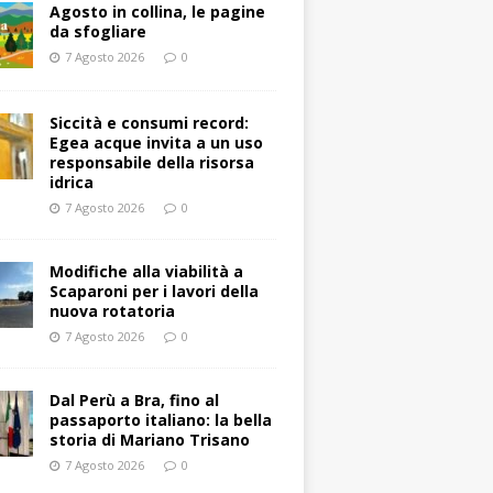
Agosto in collina, le pagine
da sfogliare
7 Agosto 2026
0
Siccità e consumi record:
Egea acque invita a un uso
responsabile della risorsa
idrica
7 Agosto 2026
0
Modifiche alla viabilità a
Scaparoni per i lavori della
nuova rotatoria
7 Agosto 2026
0
​Dal Perù a Bra, fino al
passaporto italiano: la bella
storia di Mariano Trisano
7 Agosto 2026
0