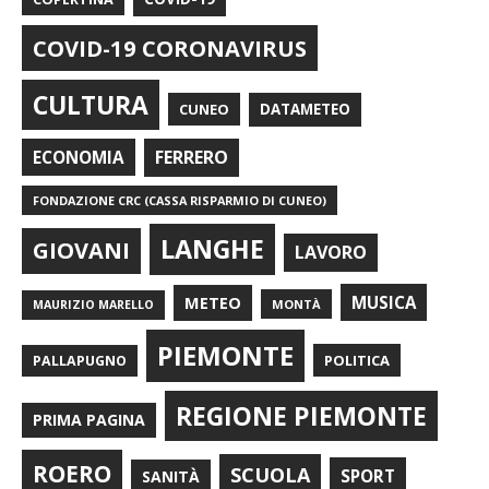
COVID-19 CORONAVIRUS
CULTURA
CUNEO
DATAMETEO
FERRERO
ECONOMIA
FONDAZIONE CRC (CASSA RISPARMIO DI CUNEO)
LANGHE
GIOVANI
LAVORO
METEO
MUSICA
MONTÀ
MAURIZIO MARELLO
PIEMONTE
POLITICA
PALLAPUGNO
REGIONE PIEMONTE
PRIMA PAGINA
ROERO
SCUOLA
SPORT
SANITÀ