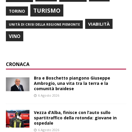
TURISMO
TORINO
VIABILITÀ
UNITÀ DI CRISI DELLA REGIONE PIEMONTE
VINO
CRONACA
Bra e Boschetto piangono Giuseppe
Ambrogio, una vita tra la terra e la
comunità braidese
6 Agosto 2026
Vezza d’Alba, finisce con l’auto sullo
spartitraffico della rotonda: giovane in
ospedale
6 Agosto 2026