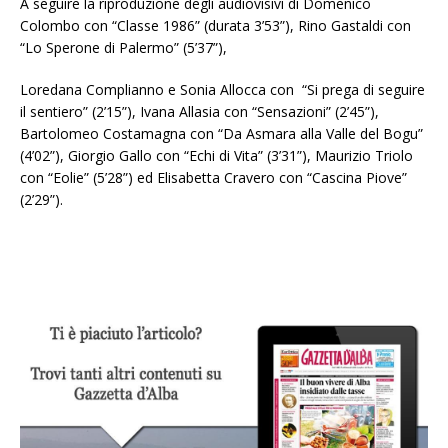
A seguire la riproduzione degli audiovisivi di Domenico
Colombo con “Classe 1986” (durata 3’53”), Rino Gastaldi con
“Lo Sperone di Palermo” (5’37”),
Loredana Complianno e Sonia Allocca con “Si prega di seguire
il sentiero” (2’15”), Ivana Allasia con “Sensazioni” (2’45”),
Bartolomeo Costamagna con “Da Asmara alla Valle del Bogu”
(4’02”), Giorgio Gallo con “Echi di Vita” (3’31”), Maurizio Triolo
con “Eolie” (5’28”) ed Elisabetta Cravero con “Cascina Piove”
(2’29”).