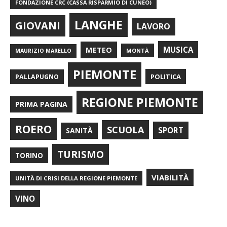
FONDAZIONE CRC (CASSA RISPARMIO DI CUNEO)
LANGHE
GIOVANI
LAVORO
METEO
MUSICA
MONTÀ
MAURIZIO MARELLO
PIEMONTE
POLITICA
PALLAPUGNO
REGIONE PIEMONTE
PRIMA PAGINA
ROERO
SCUOLA
SPORT
SANITÀ
TURISMO
TORINO
VIABILITÀ
UNITÀ DI CRISI DELLA REGIONE PIEMONTE
VINO