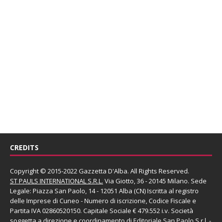
CREDITS
Copyright © 2015-2022 Gazzetta D'Alba. All Rights Reserved.
ST PAULS INTERNATIONAL S.R.L.
Via Giotto, 36 - 20145 Milano. Sede
Legale: Piazza San Paolo, 14 - 12051 Alba (CN) Iscritta al registro
delle Imprese di Cuneo - Numero di iscrizione, Codice Fiscale e
Partita IVA 02860520150. Capitale Sociale € 479.552 i.v. Società
soggetta a direzione e coordinamento di
Editoriale San Paolo
S.r.l.
-