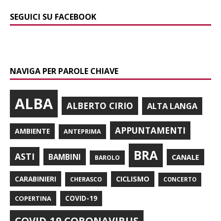
SEGUICI SU FACEBOOK
NAVIGA PER PAROLE CHIAVE
ALBA
ALBERTO CIRIO
ALTA LANGA
APPUNTAMENTI
AMBIENTE
ANTEPRIMA
BRA
ASTI
BAMBINI
CANALE
BAROLO
CARABINIERI
CICLISMO
CHERASCO
CONCERTO
COPERTINA
COVID-19
COVID-19 CORONAVIRUS