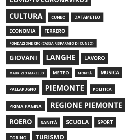
CULTURA
CUNEO
DATAMETEO
FERRERO
ECONOMIA
FONDAZIONE CRC (CASSA RISPARMIO DI CUNEO)
LANGHE
GIOVANI
LAVORO
METEO
MUSICA
MONTÀ
MAURIZIO MARELLO
PIEMONTE
POLITICA
PALLAPUGNO
REGIONE PIEMONTE
PRIMA PAGINA
ROERO
SCUOLA
SPORT
SANITÀ
TURISMO
TORINO