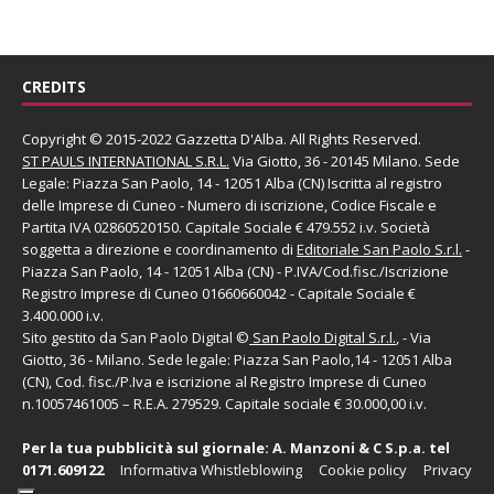
CREDITS
Copyright © 2015-2022 Gazzetta D'Alba. All Rights Reserved.
ST PAULS INTERNATIONAL S.R.L.
Via Giotto, 36 - 20145 Milano. Sede
Legale: Piazza San Paolo, 14 - 12051 Alba (CN) Iscritta al registro
delle Imprese di Cuneo - Numero di iscrizione, Codice Fiscale e
Partita IVA 02860520150. Capitale Sociale € 479.552 i.v. Società
soggetta a direzione e coordinamento di
Editoriale San Paolo
S.r.l.
-
Piazza San Paolo, 14 - 12051 Alba (CN) - P.IVA/Cod.fisc./Iscrizione
Registro Imprese di Cuneo 01660660042 - Capitale Sociale €
3.400.000 i.v.
Sito gestito da
San Paolo Digital
©
San Paolo Digital S.r.l.
, - Via
Giotto, 36 - Milano. Sede legale: Piazza San Paolo,14 - 12051 Alba
(CN), Cod. fisc./P.Iva e iscrizione al Registro Imprese di Cuneo
n.10057461005 – R.E.A. 279529. Capitale sociale € 30.000,00 i.v.
Per la tua pubblicità sul giornale:
A. Manzoni & C S.p.a.
tel
0171.609122
Informativa Whistleblowing
Cookie policy
Privacy