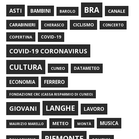
BRA
ASTI
BAMBINI
CANALE
BAROLO
CARABINIERI
CICLISMO
CHERASCO
CONCERTO
COPERTINA
COVID-19
COVID-19 CORONAVIRUS
CULTURA
CUNEO
DATAMETEO
FERRERO
ECONOMIA
FONDAZIONE CRC (CASSA RISPARMIO DI CUNEO)
LANGHE
GIOVANI
LAVORO
METEO
MUSICA
MONTÀ
MAURIZIO MARELLO
PIEMONTE